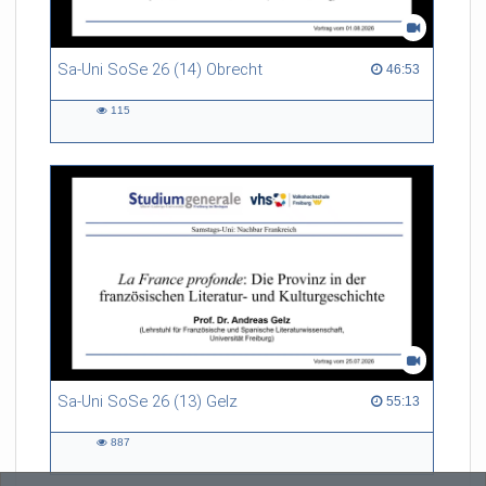
Sa-Uni SoSe 26 (14) Obrecht
46:53 duration
46:53
115
115
views
Sa-Uni SoSe 26 (13) Gelz
55:13 duration
55:13
887
887
views