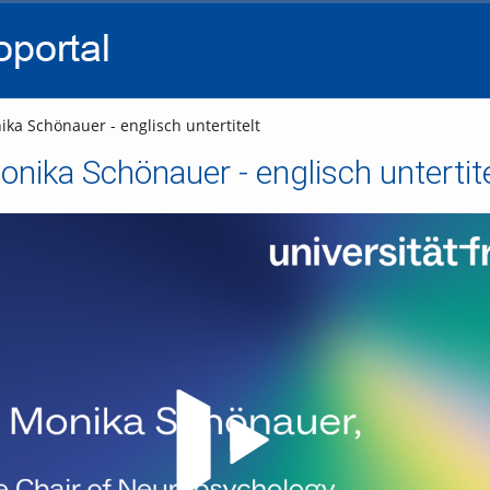
go
go
go
to
to
to
navigation
main
footer
content
ika Schönauer - englisch untertitelt
onika Schönauer - englisch untertite
Video abspielen