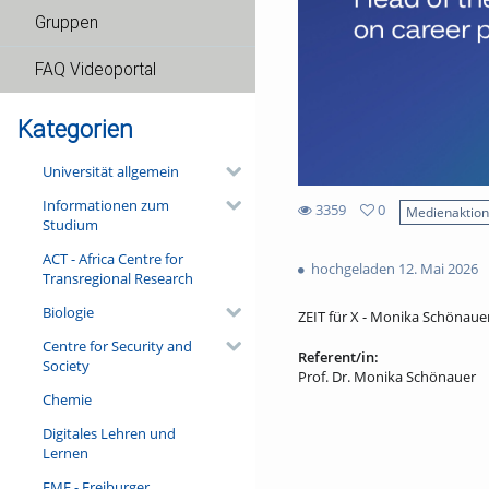
Gruppen
FAQ Videoportal
Kategorien
Universität allgemein
Informationen zum
3359
0
Medienaktio
Studium
0
3359
favorites
ACT - Africa Centre for
views
hochgeladen 12. Mai 2026
Transregional Research
Biologie
ZEIT für X - Monika Schönauer 
Centre for Security and
Referent/in:
Society
Prof. Dr. Monika Schönauer
Chemie
Digitales Lehren und
Lernen
FMF - Freiburger