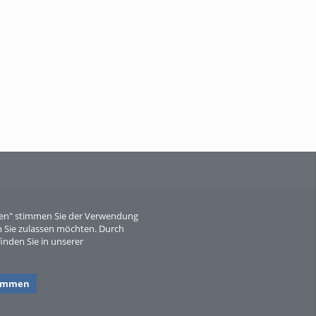
When Particle Physics Gets Hot: A
Journey Throu...
Sperber
eren" stimmen Sie der Verwendung
 Sie zulassen möchten. Durch
inden Sie in unserer
timmen