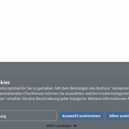
kies
Links
te optimal für Sie zu gestalten. Mit dem Bestätigen des Buttons "Akzepti
ntenstehenden Checkboxen können Sie auswählen, welche Cookie-Kategorien
Sitemap
gen" erhalten Sie eine Beschreibung jeder Kategorie. Weitere Informationen f
Auswahl zustimmen
Allen zus
dig
Mehr anzeigen