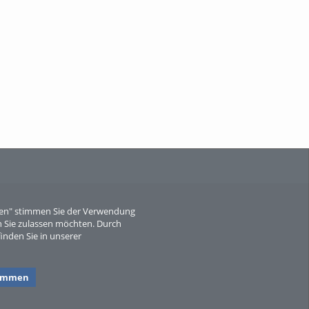
When Particle Physics Gets Hot: A
Journey Throu...
Sperber
eren" stimmen Sie der Verwendung
 Sie zulassen möchten. Durch
inden Sie in unserer
timmen