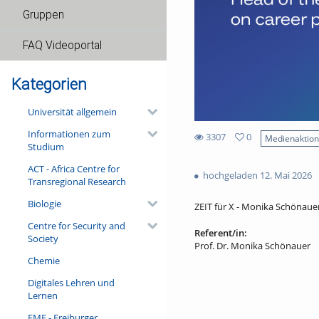
Gruppen
FAQ Videoportal
Kategorien
Universität allgemein
Informationen zum
3307
0
Medienaktio
Studium
0
3307
favorites
ACT - Africa Centre for
views
hochgeladen 12. Mai 2026
Transregional Research
Biologie
ZEIT für X - Monika Schönauer 
Centre for Security and
Referent/in:
Society
Prof. Dr. Monika Schönauer
Chemie
Digitales Lehren und
Lernen
FMF - Freiburger