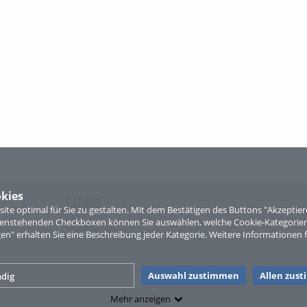
kies
Links
te optimal für Sie zu gestalten. Mit dem Bestätigen des Buttons "Akzepti
ntenstehenden Checkboxen können Sie auswählen, welche Cookie-Kategorien
Sitemap
gen" erhalten Sie eine Beschreibung jeder Kategorie. Weitere Informationen f
Auswahl zustimmen
Allen zus
dig
Mehr anzeigen