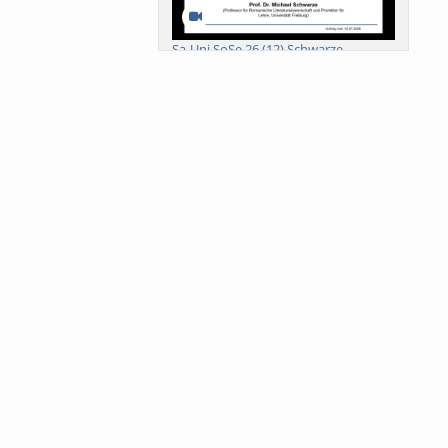
Sa-Uni SoSe 26 (12) Schwarze
Meanings of Forests: A Collaborative
Comparativ...
Als der Wald eine Zukunftsfrage
wurde. Wissen, ...