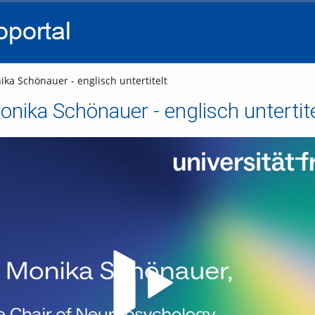
go
go
go
to
to
to
navigation
main
footer
content
ika Schönauer - englisch untertitelt
onika Schönauer - englisch untertite
Video abspielen