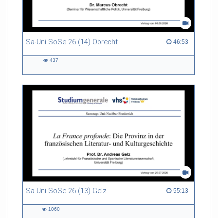
Sa-Uni SoSe 26 (14) Obrecht
46:53 duration
46:53
437
437
views
Sa-Uni SoSe 26 (13) Gelz
55:13 duration
55:13
1060
1060