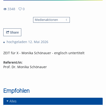
3348
0
0
3348
favorites
Medienaktionen
views
Share
hochgeladen 12. Mai 2026
ZEIT für X - Monika Schönauer - englisch untertitelt
Referent/in:
Prof. Dr. Monika Schönauer
Empfohlen
Alles