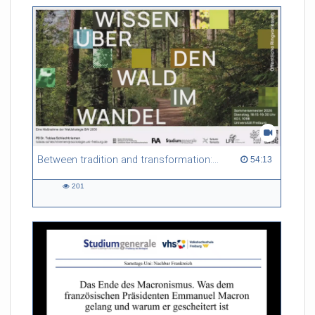
Between tradition and transformation: how owners, advisers and institutions co-create knowledge for resilient forests in Europe
54:13 duration
54:13
201
201
views