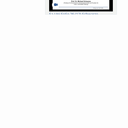
Sa-Uni SoSe 26 (12) Schwarze
Meanings of Forests: A Collaborative
Comparativ...
Als der Wald eine Zukunftsfrage
wurde. Wissen, ...