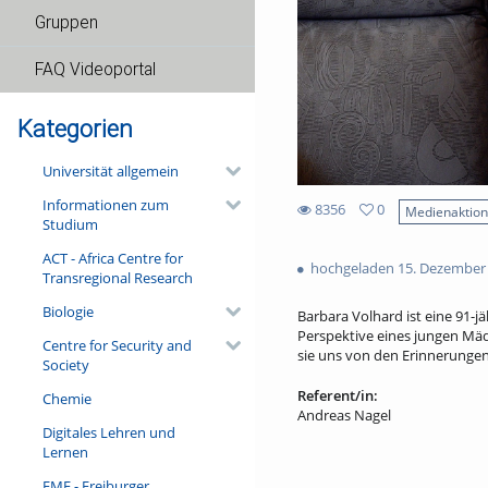
Gruppen
FAQ Videoportal
Kategorien
Universität allgemein
Informationen zum
8356
0
Medienaktio
Studium
0
8356
favorites
ACT - Africa Centre for
views
hochgeladen 15. Dezember
Transregional Research
Biologie
Barbara Volhard ist eine 91-jä
Perspektive eines jungen Mäd
Centre for Security and
sie uns von den Erinnerungen 
Society
Referent/in:
Chemie
Andreas Nagel
Digitales Lehren und
Lernen
FMF - Freiburger