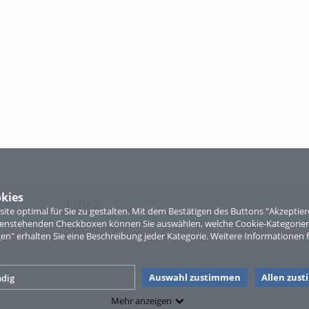
kies
Links
te optimal für Sie zu gestalten. Mit dem Bestätigen des Buttons "Akzepti
ntenstehenden Checkboxen können Sie auswählen, welche Cookie-Kategorien
Sitemap
gen" erhalten Sie eine Beschreibung jeder Kategorie. Weitere Informationen f
Auswahl zustimmen
Allen zus
dig
Mehr anzeigen