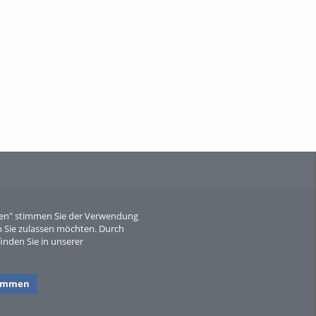
When Particle Physics Gets Hot: A
Journey Throu...
Sperber
eren" stimmen Sie der Verwendung
 Sie zulassen möchten. Durch
inden Sie in unserer
timmen