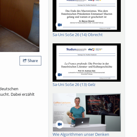
Sa-Uni SoSe 26 (14) Obrecht
Share
Sa-Uni SoSe 26 (13) Gelz
r deutschen
ucht. Dabei erzählt
Wie Algorithmen unser Denken