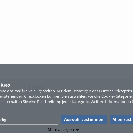
kies
Links
te optimal für Sie zu gestalten. Mit dem Bestätigen des Buttons "Akzepti
ntenstehenden Checkboxen können Sie auswählen, welche Cookie-Kategorien
Sitemap
gen" erhalten Sie eine Beschreibung jeder Kategorie. Weitere Informationen f
Auswahl zustimmen
Allen zus
dig
Mehr anzeigen