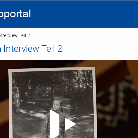
go
go
go
to
to
to
navigation
main
footer
content
nterview Teil 2
 Interview Teil 2
Video abspielen