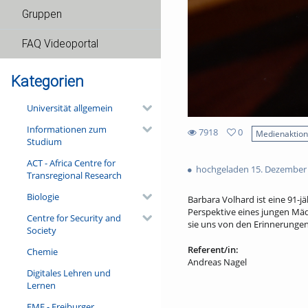
Gruppen
FAQ Videoportal
Kategorien
Universität allgemein
Informationen zum
7918
0
Medienaktio
Studium
0
7918
favorites
ACT - Africa Centre for
views
hochgeladen 15. Dezember
Transregional Research
Biologie
Barbara Volhard ist eine 91-jä
Perspektive eines jungen Mäd
Centre for Security and
sie uns von den Erinnerungen 
Society
Referent/in:
Chemie
Andreas Nagel
Digitales Lehren und
Lernen
FMF - Freiburger