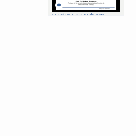
Sa-Uni SoSe 26 (12) Schwarze
Meanings of Forests: A Collaborative
Comparativ...
Als der Wald eine Zukunftsfrage
wurde. Wissen, ...