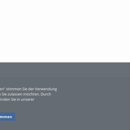
When Particle Physics Gets Hot: A
Journey Throu...
Sperber
eren" stimmen Sie der Verwendung
 Sie zulassen möchten. Durch
inden Sie in unserer
timmen