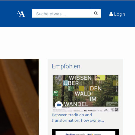
Suche etwas ...
Login
Empfohlen
Between tradition and
transformation: how owner...