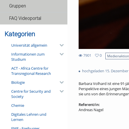
Gruppen
FAQ Videoportal
Kategorien
Universität allgemein
Informationen zum
7901
0
Medienaktio
Studium
0
7901
favorites
ACT - Africa Centre for
views
hochgeladen 15. Dezember
Transregional Research
Biologie
Barbara Volhard ist eine 91-jä
Perspektive eines jungen Mäd
Centre for Security and
sie uns von den Erinnerungen 
Society
Referent/in:
Chemie
Andreas Nagel
Digitales Lehren und
Lernen
FMF - Freiburger