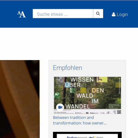
Suche etwas ...
Login
Empfohlen
Between tradition and
transformation: how owner...