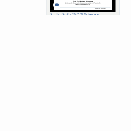
Sa-Uni SoSe 26 (12) Schwarze
Meanings of Forests: A Collaborative
Comparativ...
Als der Wald eine Zukunftsfrage
wurde. Wissen, ...