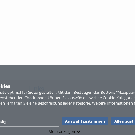
kies
Links
te optimal für Sie zu gestalten. Mit dem Bestätigen des Buttons "Akzepti
ntenstehenden Checkboxen können Sie auswählen, welche Cookie-Kategorien
Sitemap
gen" erhalten Sie eine Beschreibung jeder Kategorie. Weitere Informationen f
Auswahl zustimmen
Allen zus
dig
Mehr anzeigen