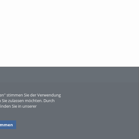
When Particle Physics Gets Hot: A
Journey Throu...
Sperber
eren" stimmen Sie der Verwendung
 Sie zulassen möchten. Durch
inden Sie in unserer
timmen