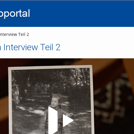
go
go
go
to
to
to
navigation
main
footer
content
nterview Teil 2
 Interview Teil 2
Video abspielen