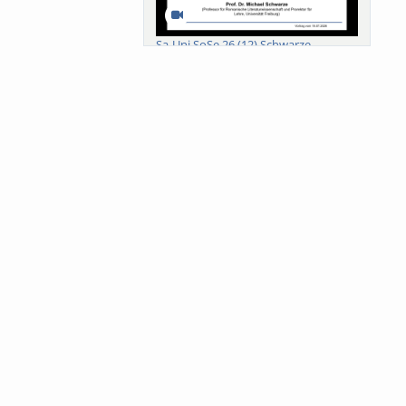
Sa-Uni SoSe 26 (12) Schwarze
Meanings of Forests: A Collaborative
Comparativ...
Als der Wald eine Zukunftsfrage
wurde. Wissen, ...