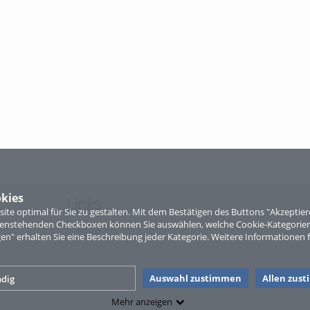
kies
Links
te optimal für Sie zu gestalten. Mit dem Bestätigen des Buttons "Akzepti
ntenstehenden Checkboxen können Sie auswählen, welche Cookie-Kategorien
Sitemap
gen" erhalten Sie eine Beschreibung jeder Kategorie. Weitere Informationen f
Auswahl zustimmen
Allen zus
dig
Mehr anzeigen