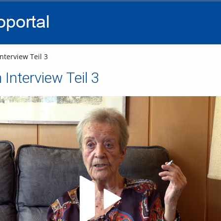
go
go
go
to
to
to
navigation
main
footer
content
nterview Teil 3
 Interview Teil 3
Video abspielen