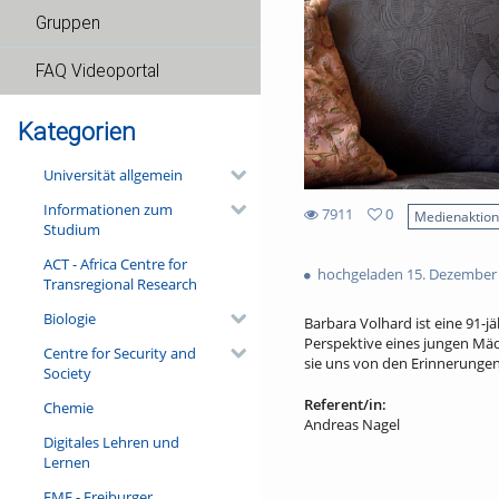
Gruppen
FAQ Videoportal
Kategorien
Universität allgemein
Informationen zum
7911
0
Medienaktio
Studium
0
7911
favorites
ACT - Africa Centre for
views
hochgeladen 15. Dezember
Transregional Research
Biologie
Barbara Volhard ist eine 91-jä
Perspektive eines jungen Mäd
Centre for Security and
sie uns von den Erinnerungen 
Society
Referent/in:
Chemie
Andreas Nagel
Digitales Lehren und
Lernen
FMF - Freiburger