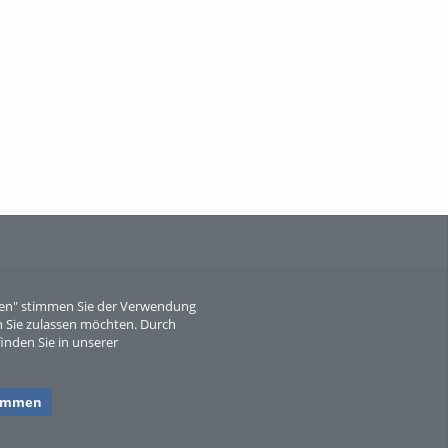
When Particle Physics Gets Hot: A
Journey Throu...
Sperber
eren" stimmen Sie der Verwendung
 Sie zulassen möchten. Durch
inden Sie in unserer
timmen