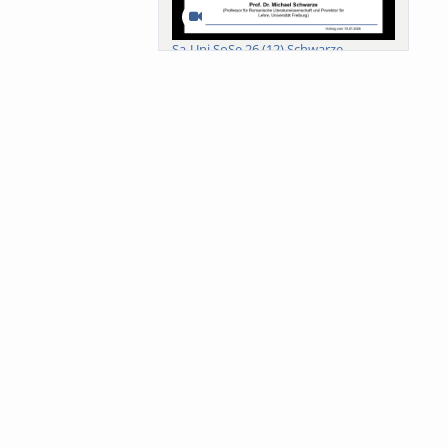
Sa-Uni SoSe 26 (12) Schwarze
Meanings of Forests: A Collaborative
Comparativ...
Als der Wald eine Zukunftsfrage
wurde. Wissen, ...