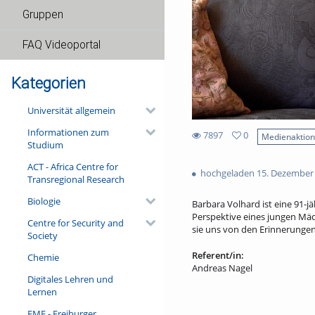
Gruppen
FAQ Videoportal
Kategorien
Universität allgemein
Informationen zum
7897
0
Medienaktio
Studium
0
7897
favorites
ACT - Africa Centre for
views
hochgeladen 15. Dezember
Transregional Research
Biologie
Barbara Volhard ist eine 91-jä
Perspektive eines jungen Mäd
Centre for Security and
sie uns von den Erinnerungen 
Society
Referent/in:
Chemie
Andreas Nagel
Digitales Lehren und
Lernen
FMF - Freiburger