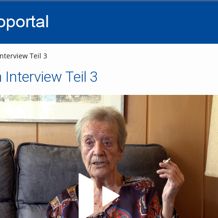
go
go
go
to
to
to
navigation
main
footer
content
nterview Teil 3
 Interview Teil 3
Video abspielen