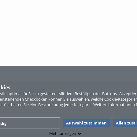
kies
Links
te optimal für Sie zu gestalten. Mit dem Bestätigen des Buttons "Akzepti
ntenstehenden Checkboxen können Sie auswählen, welche Cookie-Kategorien
Sitemap
gen" erhalten Sie eine Beschreibung jeder Kategorie. Weitere Informationen f
Auswahl zustimmen
Allen zus
dig
Mehr anzeigen