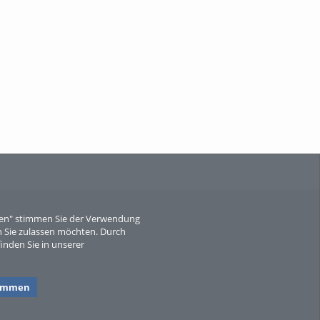
When Particle Physics Gets Hot: A
Journey Throu...
Sperber
eren" stimmen Sie der Verwendung
 Sie zulassen möchten. Durch
inden Sie in unserer
timmen