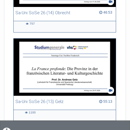
Sa-Uni SoSe 26 (14) Obrecht
46:53 duration
46:53
757
757
views
Sa-Uni SoSe 26 (13) Gelz
55:13 duration
55:13
1100
1100
views