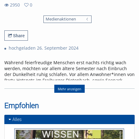
2950
0
0
2950
favorites
Medienaktionen
views
Share
hochgeladen 26. September 2024
Während feierfreudige Menschen erst nachts richtig wach
werden, möchten vor allem ältere Semester nach Einbruch
der Dunkelheit ruhig schlafen. Vor allem Anwohner*innen von
Party-Hotspots im Freiburger Dietenbach- sowie Seepark
fühlen sich vom nächtlichen Lärm gestört. Das Rathaus
Mehr anzeigen
versucht, die Wogen zu glätten. Ein Balanceakt, der kreative
Lösungen fordert.
Im Interview berichtet der ehemalige Dietenbachpark-
Empfohlen
Anwohner Heiner Brecht von nächtlichen Störungen, die er
durch laute Partys erlebt hat. Der ehemalige Polizist erklärt,
Alles
wie sich die Bürgerinitiative KontraBass für die Rechte von
Anwohner*innen einsetzt.