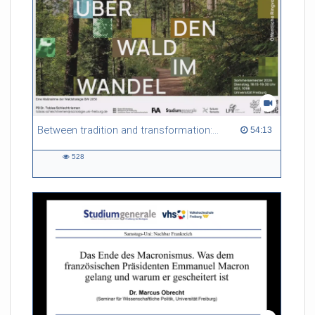
Between tradition and transformation: how owners, advisers and institutions co-create knowledge for resilient forests in Europe
54:13 duration
54:13
528
528
views