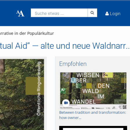
Suche etwas ...
Login
ative in der Populärkultur
Zwischen Waldmärchen, Verschwörung und „Mutual Aid“ — alte und neue Waldnarrative i
Empfohlen
Between tradition and transformation:
how owner...