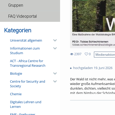
Gruppen
FAQ Videoportal
Kategorien
Universität allgemein
Informationen zum
Studium
2397
0
Medienaktio
0
ACT - Africa Centre for
2397
favorites
Transregional Research
views
hochgeladen 19. Juni 2026
Biologie
Der Wald ist nicht mehr, was
Centre for Security and
wieder große Aufmerksamkeit 
Society
dunklen, dichten, vielleicht
mit dem Nimbus der Schönhei
Chemie
Waldmärchen und -mythen sow
Digitales Lehren und
tatsächlicher Gewächse, im Ze
Lernen
ein produktives interspezies-
werden hier zu Vorbildern ein
FMF - Freiburger