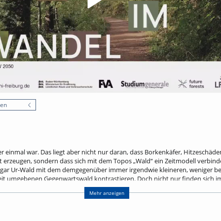
nen
 er einmal war. Das liegt aber nicht nur daran, dass Borkenkäfer, Hitzesch
erzeugen, sondern dass sich mit dem Topos „Wald“ ein Zeitmodell verbind
 sogar Ur-Wald mit dem demgegenüber immer irgendwie kleineren, weniger 
t umgebenen Gegenwartswald kontrastieren. Doch nicht nur finden sich 
ohl im Sinne von Erzählformen als auch von Unwahrheiten unter den Kro
Mehr anzeigen
ichen eines Walddiskurses, der sich für die Handlungs- und Kommunikationsf
Netzwerk im Boden interessiert, gewinnen sie ganz neue Aktualität. Bäume, di
er besseren Gesellschaftsform, zu Trägern einer Zukunft, die direkt aus tief