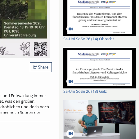
Sa-Uni SoSe 26 (14) Obrecht
Share
Sa-Uni SoSe 26 (13) Gelz
äden und Entwaldung immer
et, was den großen,
bedrohlichen und doch noch
immer noch Spuren der
nen mächtiger,
ähigkeit, vielleicht sogar
e sich gegenseitig helfen,
enzeitlicher Vergangenheit