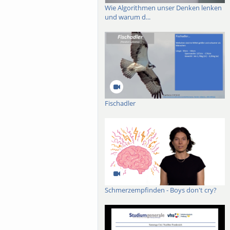
ständnissen,
Wie Algorithmen unser Denken lenken
eorien“ vielleicht in den
und warum d...
 Hintergrund literarischer
hen zueinanderstehen und
Fischadler
Schmerzempfinden - Boys don't cry?