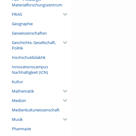
in die Gegenwart zu reichen 
Materialforschungszentrum
Verantwortungsdiffusion und,
Bereich der Märchen gehören,
FRIAS
und popkultureller Wald- un
wie sie gemeinsam zu einer b
Geographie
Geowissenschaften
Referent/in:
PD Dr. Solvejg Nitzke (Ruhr-
Geschichte, Gesellschaft,
Politik
Hochschuldidaktik
Innovationscampus
Nachhaltigkeit (ICN)
Kultur
Mathematik
Medizin
Medienkulturwissenschaft
Musik
Pharmazie