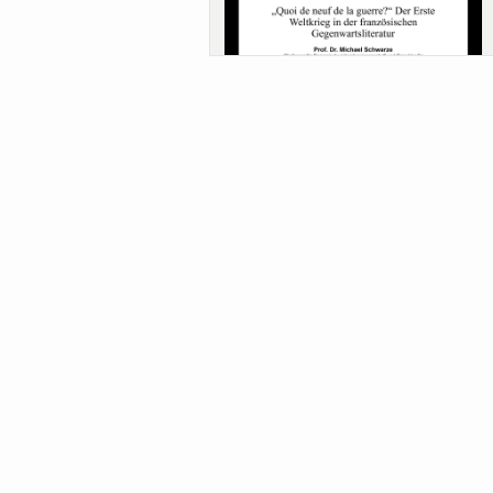
Sa-Uni SoSe 26 (12) Schwarze
Meanings of Forests: A Collaborative
Comparativ...
Als der Wald eine Zukunftsfrage wurde.