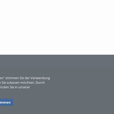
Wissen, ...
When Particle Physics Gets Hot: A
Journey Throu...
eren" stimmen Sie der Verwendung
 Sie zulassen möchten. Durch
inden Sie in unserer
Sperber
timmen