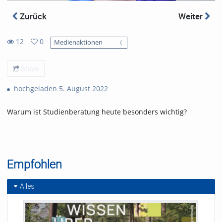
Zurück
Weiter
12
0
Medienaktionen
0
12
favorites
views
Share
hochgeladen 5. August 2022
Warum ist Studienberatung heute besonders wichtig?
Empfohlen
Alles