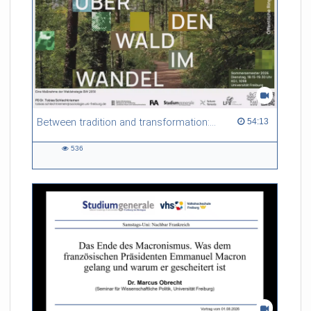
Between tradition and transformation: how owners, advisers and institutions co-create knowledge for resilient forests in Europe
54:13 duration
54:13
536
536
views