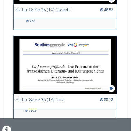
Sa-Uni SoSe 26 (14) Obrecht
46:53 duration
46:53
763
763
views
Sa-Uni SoSe 26 (13) Gelz
55:13 duration
55:13
1102
1102
views