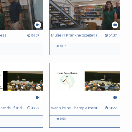
ness
Muße in Krankheitszeiten (SFB 1015 Muße)
04:37
04:37
4007
Musizieren als Modell für die Anpassungsfähigkeit (Plastizität) des menschlichen Gehirns
Wenn keine Therapie mehr hilft – Elektrische Impulse gegen Depressionen
43:24
51:22
3668