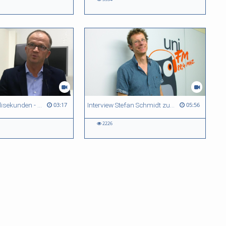
Meinung in Millisekunden - Dr. Bastian Schiller und Prof. Dr. Markus Heinrichs
Interview Stefan Schmidt zum freien Willen
03:17
05:56
2226