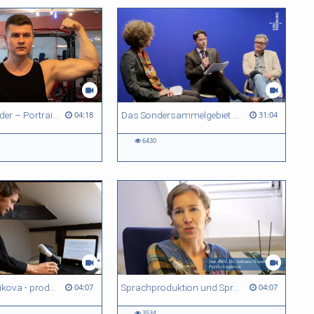
Roman Schneider – Portrait eines Sportlers
Das Sondersammelgebiet Parapsychologie
04:18
31:04
6430
Adriana Hanulikova - produce and process language
Sprachproduktion und Sprachverständnis - Adriana Hanulikova
04:07
04:07
3534