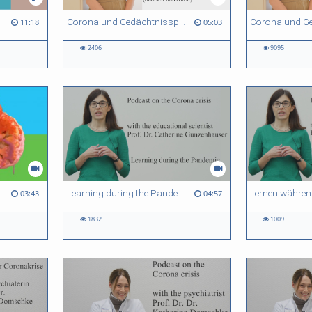
Corona und Gedächtnisspuren - Monika Schönauer - deutsch untertitelt
11:18
05:03
2406
9095
Learning during the Pandemic - Catherine Gunzenhauser
03:43
04:57
1832
1009