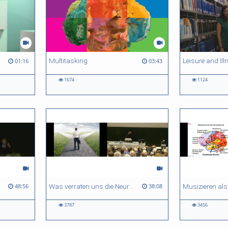
Multitasking
Leisure and Ill
01:16
03:43
1674
1124
Kognition
Was verraten uns die Neurowissenschaften wirklich über den freien Willen?
48:56
38:08
3787
3456