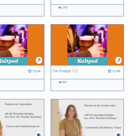
2792
Die Kneipe 1/2
15:24
12:49
895