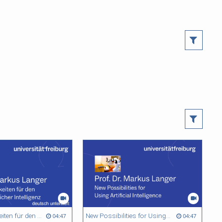
Neue Möglichkeiten für den Einsatz Künstlicher Intelligenz - Markus Langer - deutsch untertitelt
New Possibilities for Using Artificial Intelligence - Markus Langer
04:47
04:47