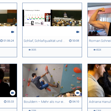
ptimale Entscheidungen zu treffen
Schlaf, Schlafqualität und Schlafwahrnehmung
01:06:24
50:08
3035
4024
Bouldern – Mehr als nur ein Trend
05:33
04:10
2336
1264