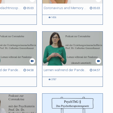
Corona und Gedächtnisspuren - Monika Schönauer
Coronavirus and Memory Traces - Monika Schönauer
05:03
05:03
1456
Lernen während der Pandemie - Catherine Gunzenhauser
Lernen während der Pandemie - Catherine Gunzenhauser - deutsch untertitelt
04:58
04:57
3787