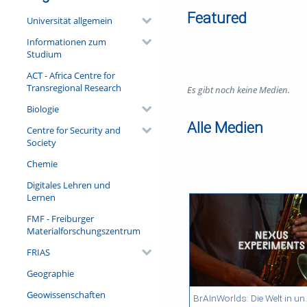
Featured
Universität allgemein
Informationen zum
Studium
ACT - Africa Centre for
Transregional Research
Es gibt noch keine Medien.
Biologie
Alle Medien
Centre for Security and
Society
Chemie
Digitales Lehren und
Lernen
FMF - Freiburger
Materialforschungszentrum
FRIAS
Geographie
Geowissenschaften
07:17 duration
04:47 duration
04:47 duration
04:47 duration
BrAInWorlds: