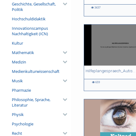
Geschichte, Gesellschaft,
3437
Politik
3437
3771
2087
2792
views
views
views
views
Hochschuldidaktik
Innovationscampus
Nachhaltigkeit (ICN)
Kultur
Mathematik
Medizin
19:48 duration
00:16 duration
15:24 duration
12:49 duration
Hilfeplangespraech_Autismus
Medienkulturwissenschaft
Musik
659
659
1492
642
895
Pharmazie
views
views
views
views
Philosophie, Sprache,
Literatur
Physik
Psychologie
Recht