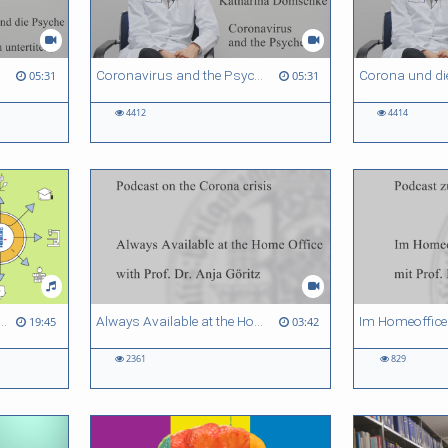
rtitelt
Coronavirus and the Psyche - Katharina Domschke
05:31
05:31
4412
4414
 mit Andrea Kiesel: Podcast Studienwahl
Always Available at the Home Office – Podcast on the Corona Crisis
19:45
03:42
2361
829