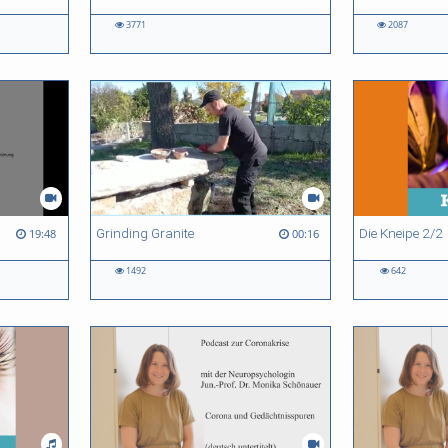
3771
2087
Grinding Granite
Die Kneipe 2/2
19:48
00:16
1492
642