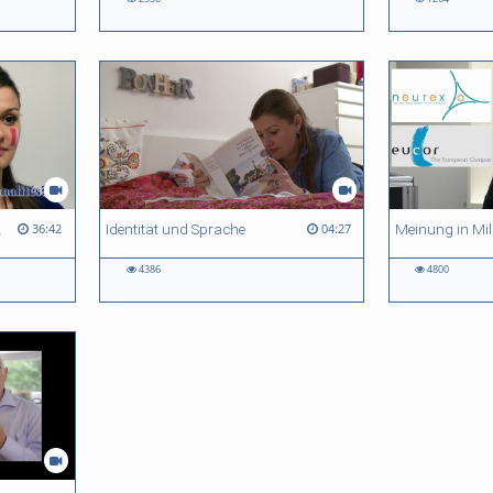
nalités?
Identität und Sprache
36:42
04:27
4386
4800