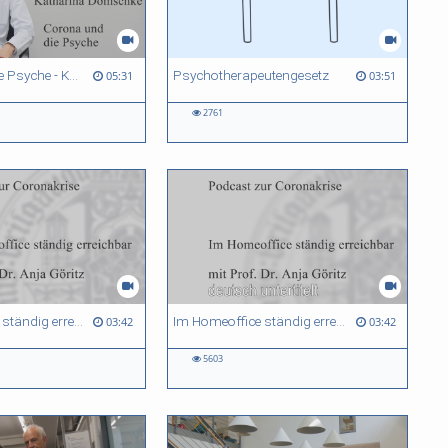
Corona und die Psyche - Katharina Domschke
Psychotherapeutengesetz
05:31
03:51
2761
Im Homeoffice ständig erreichbar - Podcast zur Coronakrise
Im Homeoffice ständig erreichbar - Podcast zur Coronakrise - deutsch untertitelt
03:42
03:42
5603