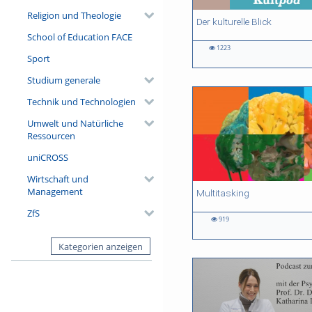
Religion und Theologie
11:18 duration
05:03 duration
05:03 duration
05:03 duration
Der kulturelle Blick
School of Education FACE
1223
Sport
1223
2406
9095
1456
views
views
views
views
Studium generale
Technik und Technologien
Umwelt und Natürliche
Ressourcen
uniCROSS
Wirtschaft und
Management
03:43 duration
04:57 duration
04:58 duration
04:57 duration
Multitasking
ZfS
919
919
1832
1009
3787
views
views
views
views
Kategorien anzeigen