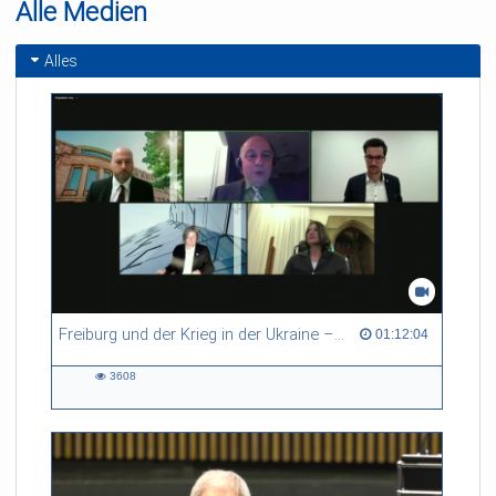
Alle Medien
Alles
Freiburg und der Krieg in der Ukraine – Perspektiven aus Universität, Stadt und Regierungspräsidium
01:12:04 duration
01:12:04
3608
3608
views