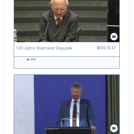
100 Jahre Weimarer Republik
01:10:17 duration
01:10:17
685
685
views