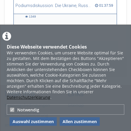
Podiumsdiskussion: Die Ukraine, Russland und der Westen - Zwischen Krieg, Frieden und Sanktionen
01:37:59 duration
01:37:59
1349
1349
views
Diese Webseite verwendet Cookies
LADE MEHR
Wir verwenden Cookies, um unsere Website optimal für Sie
zu gestalten. Mit dem Bestätigen des Buttons "Akzeptieren"
Featured
stimmen Sie der Verwendung von Cookies zu. Durch
Anklicken der untenstehenden Checkboxen können Sie
Beliebtheit
auswählen, welche Cookie-Kategorien Sie zulassen
möchten. Durch Klicken auf die Schaltfläche "Mehr
anzeigen" erhalten Sie eine Beschreibung jeder Kategorie.
Weitere Informationen finden Sie in unserer
Legal Info
Links
Datenschutzerklärung
.
Nutzungsbedingungen
Sitemap
Notwendig
Datenschutzerklärung
Auswahl zustimmen
Allen zustimmen
Imprint