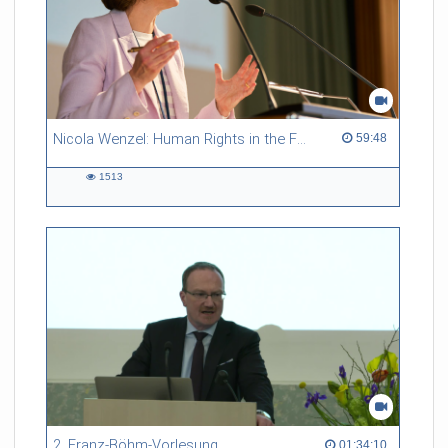
Nicola Wenzel: Human Rights in the Face of Environmental Challenges
59:48 duration
59:48
1513
1513
views
2. Franz-Böhm-Vorlesung
01:34:10 duration
01:34:10