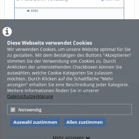
4090
4090
views
Diese Webseite verwendet Cookies
LADE MEHR
Wir verwenden Cookies, um unsere Website optimal für Sie
zu gestalten. Mit dem Bestätigen des Buttons "Akzeptieren"
Featured
stimmen Sie der Verwendung von Cookies zu. Durch
Anklicken der untenstehenden Checkboxen können Sie
Beliebtheit
auswählen, welche Cookie-Kategorien Sie zulassen
möchten. Durch Klicken auf die Schaltfläche "Mehr
anzeigen" erhalten Sie eine Beschreibung jeder Kategorie.
Weitere Informationen finden Sie in unserer
Legal Info
Links
Datenschutzerklärung
.
Nutzungsbedingungen
Sitemap
Notwendig
Datenschutzerklärung
Auswahl zustimmen
Allen zustimmen
Imprint
Cookie-Zustimmung
Mehr anzeigen