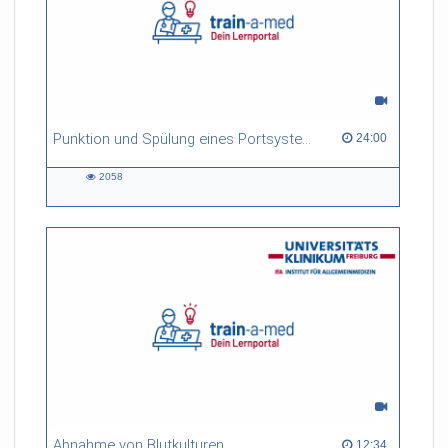
Punktion und Spülung eines Portsystems
24:00 duration
24:00
2058
2058
views
Abnahme von Blutkulturen
12:34 duration
12:34