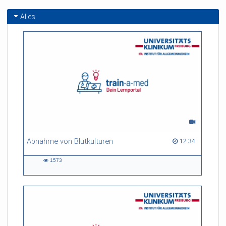
Alles
Abnahme von Blutkulturen
12:34 duration
12:34
1573
1573
views