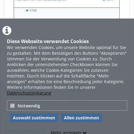
1742
1742
views
Diese Webseite verwendet Cookies
LADE MEHR
Wir verwenden Cookies, um unsere Website optimal für Sie
zu gestalten. Mit dem Bestätigen des Buttons "Akzeptieren"
Featured
stimmen Sie der Verwendung von Cookies zu. Durch
Anklicken der untenstehenden Checkboxen können Sie
Beliebtheit
auswählen, welche Cookie-Kategorien Sie zulassen
möchten. Durch Klicken auf die Schaltfläche "Mehr
anzeigen" erhalten Sie eine Beschreibung jeder Kategorie.
Weitere Informationen finden Sie in unserer
Legal Info
Links
Datenschutzerklärung
.
Nutzungsbedingungen
Sitemap
Notwendig
Datenschutzerklärung
Auswahl zustimmen
Allen zustimmen
Imprint
Cookie-Zustimmung
Mehr anzeigen