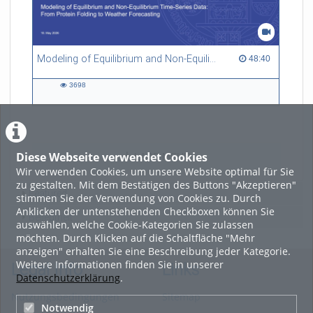
Modeling of Equilibrium and Non-Equilibrium Time-Series Data: From Protein Folding to Weather Forecasting
48:40 duration
48:40
3698
3698
views
Diese Webseite verwendet Cookies
LADE MEHR
Wir verwenden Cookies, um unsere Website optimal für Sie
zu gestalten. Mit dem Bestätigen des Buttons "Akzeptieren"
Featured
stimmen Sie der Verwendung von Cookies zu. Durch
Anklicken der untenstehenden Checkboxen können Sie
Beliebtheit
auswählen, welche Cookie-Kategorien Sie zulassen
möchten. Durch Klicken auf die Schaltfläche "Mehr
anzeigen" erhalten Sie eine Beschreibung jeder Kategorie.
Weitere Informationen finden Sie in unserer
Legal Info
Links
Datenschutzerklärung
.
Nutzungsbedingungen
Sitemap
Notwendig