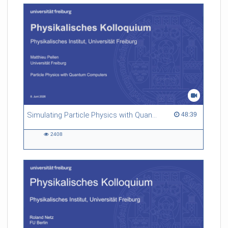
Simulating Particle Physics with Quantum Computers
48:39 duration
48:39
2408
2408
views