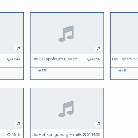
Das Straßburger Münster - multipler Erinnerungsort vom Mittelalter bis heute
Die Dekapolis im Elsass – Reichsstädtische Vergangenheiten
47:49
48:56
578
428
Von sancte Otilien. Zur Verehrung der heiligen Ottilie beiderseits des Oberrheins
Die Hohkönigsburg – mittelalterlicher Burgenbau im Zeitalter des Nationalismus
48:18
01:16:33