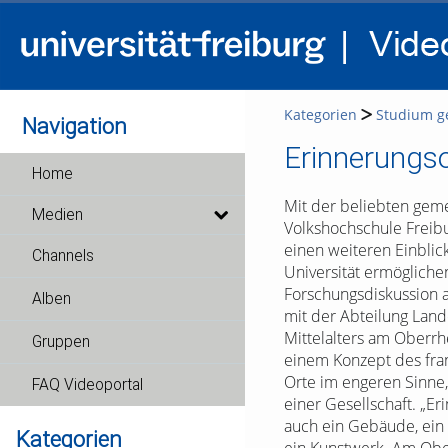
Kategorien
Studium g
Navigation
Erinnerungso
Home
Mit der beliebten gem
Medien
Volkshochschule Frei
einen weiteren Einblick
Channels
Universität ermögliche
Forschungsdiskussion a
Alben
mit der Abteilung Land
Mittelalters am Oberrhe
Gruppen
einem Konzept des fran
Orte im engeren Sinne,
FAQ Videoportal
einer Gesellschaft. „Er
auch ein Gebäude, ein h
Kategorien