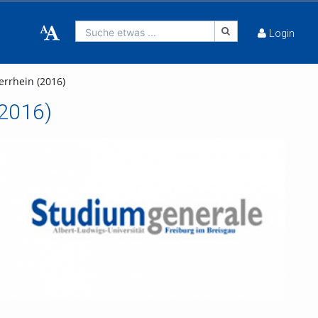
Suche etwas ...
Login
errhein (2016)
(2016)