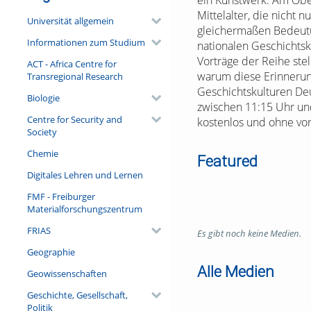
ein Kunstwerk. Am Ober
Mittelalter, die nicht 
Universität allgemein
gleichermaßen Bedeutun
Informationen zum Studium
nationalen Geschichtsk
Vorträge der Reihe ste
ACT - Africa Centre for
warum diese Erinnerung
Transregional Research
Geschichtskulturen Deu
Biologie
zwischen 11:15 Uhr und
Centre for Security and
kostenlos und ohne vo
Society
Chemie
Featured
Digitales Lehren und Lernen
FMF - Freiburger
Materialforschungszentrum
FRIAS
Es gibt noch keine Medien.
Geographie
Alle Medien
Geowissenschaften
Geschichte, Gesellschaft,
Politik