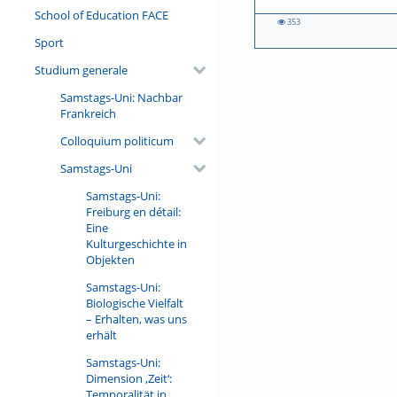
School of Education FACE
353
353
315
Sport
views
views
Studium generale
Samstags-Uni: Nachbar
Frankreich
Colloquium politicum
Samstags-Uni
Samstags-Uni:
Freiburg en détail:
Eine
Kulturgeschichte in
Objekten
Samstags-Uni:
Biologische Vielfalt
– Erhalten, was uns
erhält
Samstags-Uni:
Dimension ‚Zeit‘:
Temporalität in