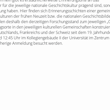
rhein gibt es erstaunlicherweise Erinnerungsorte an das
nur für die jeweilige nationale Geschichtskultur prägend sind, s
g haben. Hier finden sich Erinnerungsschichten einer gemeins
ulturen der frühen Neuzeit bzw. die nationalen Geschichtsbilde
llen deshalb den derzeitigen Forschungsstand zum jeweiligen „O
sorte in den jeweiligen kulturellen Gemeinschaften konstruie
tschlands, Frankreichs und der Schweiz seit dem 19. Jahrhunde
 12:45 Uhr im Kollegiengebäude II der Universität im Zentrum F
rherige Anmeldung besucht werden.