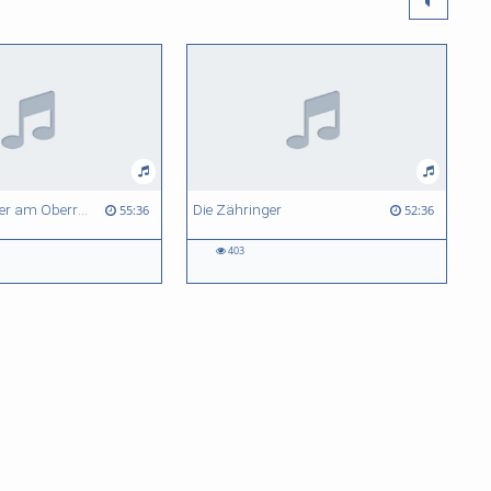
Die Habsburger am Oberrhein – von der Geschichte zur Erinnerung
Die Zähringer
55:36
52:36
403