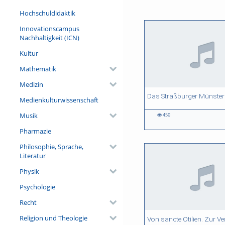
Hochschuldidaktik
Innovationscampus
Nachhaltigkeit (ICN)
Kultur
Mathematik
Medizin
47:49 duration
48:56 duration
55:36 duration
52:36 duration
Medienkulturwissenschaft
Musik
450
450
578
428
403
views
views
views
views
Pharmazie
Philosophie, Sprache,
Literatur
Physik
Psychologie
Recht
Religion und Theologie
48:18 duration
01:16:33 duration