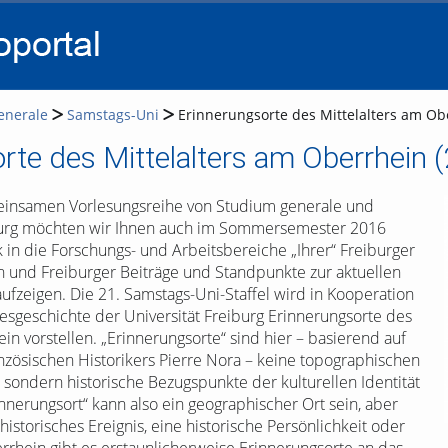
go
go
go
to
to
to
navigation
main
footer
content
enerale
Samstags-Uni
Erinnerungsorte des Mittelalters am Ob
rte des Mittelalters am Oberrhein 
einsamen Vorlesungsreihe von Studium generale und
burg möchten wir Ihnen auch im Sommersemester 2016
 in die Forschungs- und Arbeitsbereiche „Ihrer“ Freiburger
n und Freiburger Beiträge und Standpunkte zur aktuellen
ufzeigen. Die 21. Samstags-Uni-Staffel wird in Kooperation
esgeschichte der Universität Freiburg Erinnerungsorte des
in vorstellen. „Erinnerungsorte“ sind hier – basierend auf
zösischen Historikers Pierre Nora – keine topographischen
 sondern historische Bezugspunkte der kulturellen Identität
innerungsort“ kann also ein geographischer Ort sein, aber
istorisches Ereignis, eine historische Persönlichkeit oder