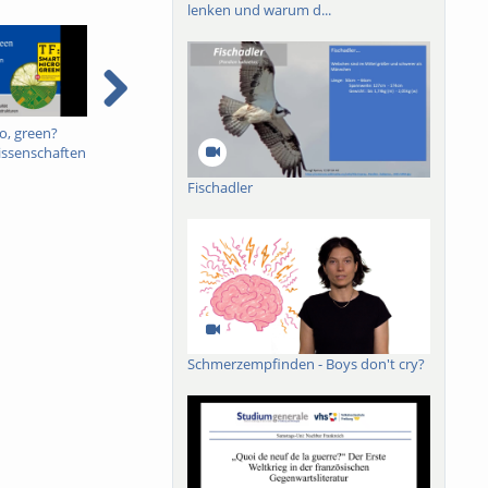
lenken und warum d...
o, green?
Internationaler
Finanzwissenschaft
B
issenschaften
Steuerwettbewerb SoSe
Einnahmen SoSe 21 -
K
tik in
21 - Vorlesung 12
Vorlesung 12
F
Fischadler
udieren
V
Schmerzempfinden - Boys don't cry?