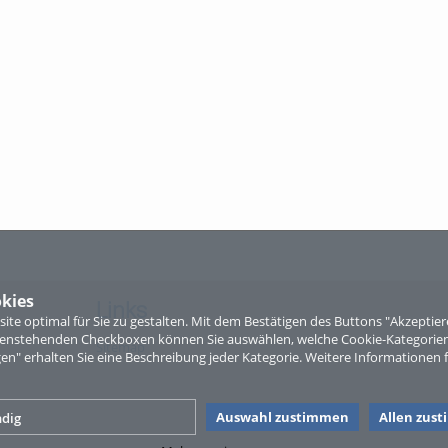
kies
Links
te optimal für Sie zu gestalten. Mit dem Bestätigen des Buttons "Akzepti
ntenstehenden Checkboxen können Sie auswählen, welche Cookie-Kategorien
Sitemap
gen" erhalten Sie eine Beschreibung jeder Kategorie. Weitere Informationen f
Auswahl zustimmen
Allen zus
dig