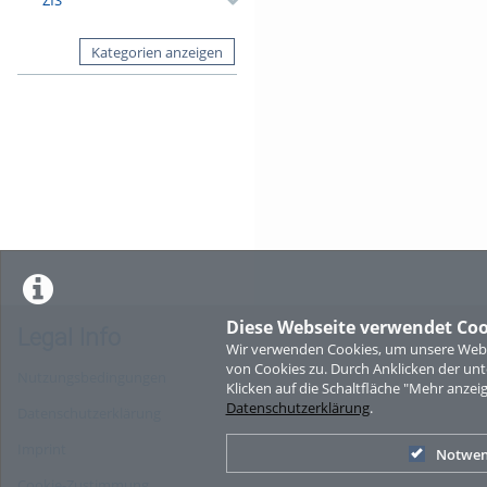
Kategorien anzeigen
Diese Webseite verwendet Coo
Legal Info
Wir verwenden Cookies, um unsere Websi
von Cookies zu. Durch Anklicken der u
Nutzungsbedingungen
Klicken auf die Schaltfläche "Mehr anzei
Datenschutzerklärung
.
Datenschutzerklärung
Imprint
Notwen
Cookie-Zustimmung