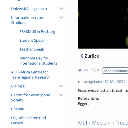
Universität allgemein
Informationen zum
Studium
ERASMUS in Freiburg
Student Speak
Teacher Speak
Zurück
Welcome Day for
international students
311
0
Medienaktion
ACT - Africa Centre for
0
Transregional Research
311
favorites
hochgeladen 19. Mai 2021
views
Biologie
Finanzwissenschaft Einnahme
Centre for Security and
Referent/in:
Society
Eggert
Chemie
Digitales Lehren und
Mehr Medien in "Tea
Lernen