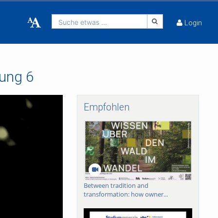
Suche etwas ...
Login
sung 6
Empfohlen
Between tradition and
transformation: how owner...