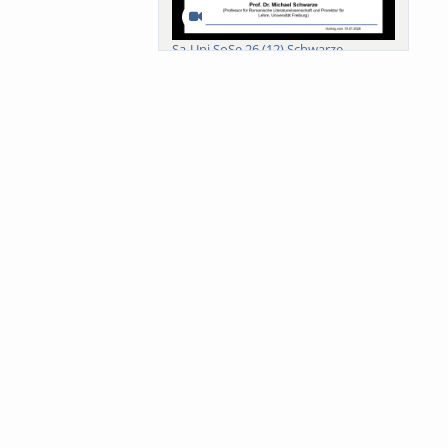
Sa-Uni SoSe 26 (12) Schwarze
Meanings of Forests: A Collaborative
Comparativ...
Als der Wald eine Zukunftsfrage
wurde. Wissen, ...