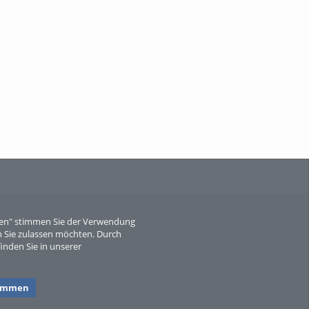
When Particle Physics Gets Hot: A
Journey Throu...
Sperber
eren" stimmen Sie der Verwendung
 Sie zulassen möchten. Durch
inden Sie in unserer
timmen