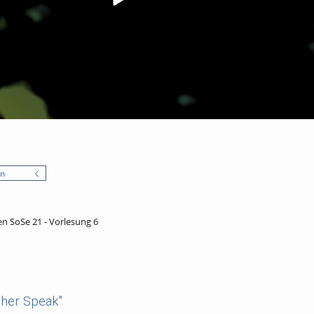
en
n SoSe 21 - Vorlesung 6
cher Speak"