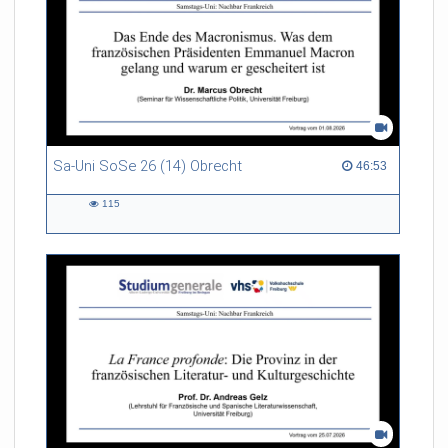
Sa-Uni SoSe 26 (14) Obrecht
46:53 duration
46:53
115
115
views