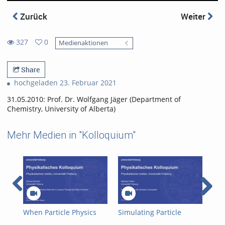
Zurück
Weiter
327
0
Medienaktionen
0
327
favorites
views
Share
hochgeladen 23. Februar 2021
31.05.2010: Prof. Dr. Wolfgang Jäger (Department of
Chemistry, University of Alberta)
Mehr Medien in "Kolloquium"
When Particle Physics
Simulating Particle
Mod
Gets Hot: A Journey
Physics with Quantum
and