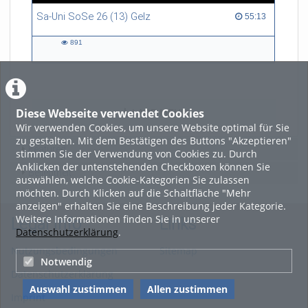
Sa-Uni SoSe 26 (13) Gelz
55:13 duration
55:13
891
891
views
Diese Webseite verwendet Cookies
LADE MEHR
Wir verwenden Cookies, um unsere Website optimal für Sie
zu gestalten. Mit dem Bestätigen des Buttons "Akzeptieren"
Featured
stimmen Sie der Verwendung von Cookies zu. Durch
Anklicken der untenstehenden Checkboxen können Sie
Beliebtheit
auswählen, welche Cookie-Kategorien Sie zulassen
möchten. Durch Klicken auf die Schaltfläche "Mehr
anzeigen" erhalten Sie eine Beschreibung jeder Kategorie.
Weitere Informationen finden Sie in unserer
Legal Info
Links
Datenschutzerklärung
.
Nutzungsbedingungen
Sitemap
Notwendig
Datenschutzerklärung
Auswahl zustimmen
Allen zustimmen
Imprint