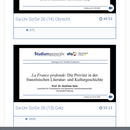
Sa-Uni SoSe 26 (14) Obrecht
46:53 duration
46:53
271
271
views
Sa-Uni SoSe 26 (13) Gelz
55:13 duration
55:13
1010
1010
views