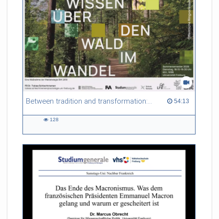
Between tradition and transformation: how owners, advisers and institutions co-create knowledge for resilient forests in Europe
54:13 duration
54:13
128
128
views