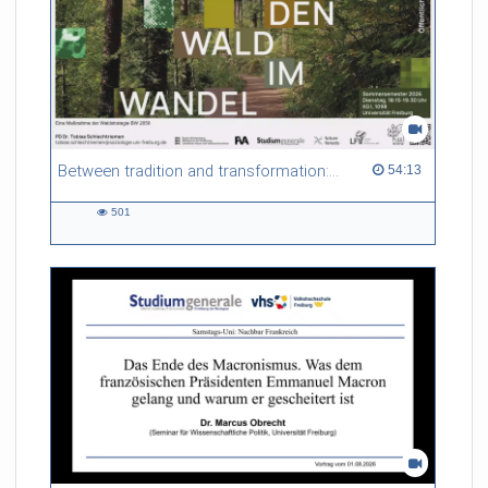
Between tradition and transformation: how owners, advisers and institutions co-create knowledge for resilient forests in Europe
54:13 duration
54:13
501
501
views