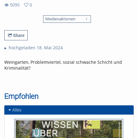
5095
0
0
5095
favorites
Medienaktionen
views
Share
hochgeladen 18. Mai 2024
Weingarten, Problemviertel, sozial schwache Schicht und
Kriminalität?
Empfohlen
Alles