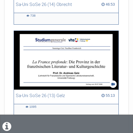
Sa-Uni SoSe 26 (14) Obrecht
46:53 duration
46:53
738
738
views
Sa-Uni SoSe 26 (13) Gelz
55:13 duration
55:13
1095
1095
views