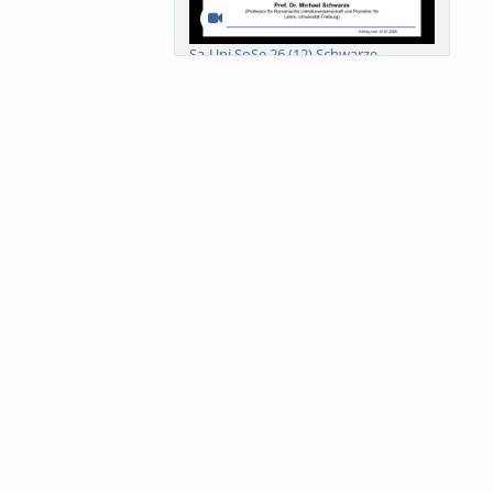
Sa-Uni SoSe 26 (12) Schwarze
Meanings of Forests: A Collaborative
Comparativ...
Als der Wald eine Zukunftsfrage
wurde. Wissen, ...