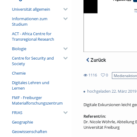
Universität allgemein
Informationen zum
Studium
ACT - Africa Centre for
Transregional Research
Biologie
Centre for Security and
Zurück
Society
Chemie
1116
0
Medienaktio
0
Digitales Lehren und
1116
favorites
Lernen
views
hochgeladen 22. März 2019
FMF - Freiburger
Materialforschungszentrum
Digitale Exkursionen leicht g
FRIAS
Referent/in:
Dr. Nicole Wöhrle, Abteilung 
Geographie
Universität Freiburg
Geowissenschaften