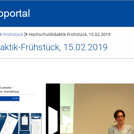
go
go
go
to
to
to
navigation
main
footer
content
k-Frühstück
Hochschuldidaktik-Frühstück, 15.02.2019
aktik-Frühstück, 15.02.2019
Video abspielen