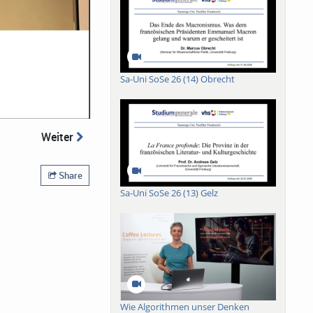
Sa-Uni SoSe 26 (14) Obrecht
Weiter
Share
Sa-Uni SoSe 26 (13) Gelz
Wie Algorithmen unser Denken