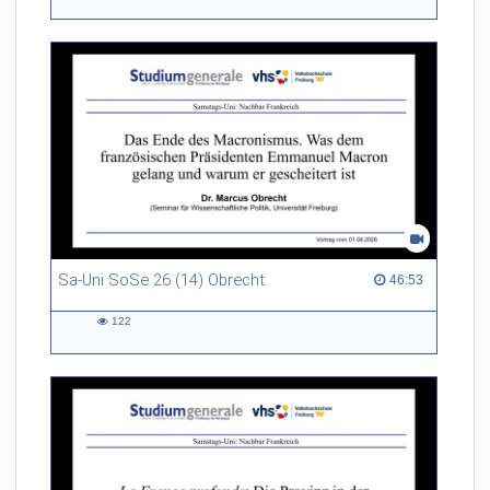
views
Sa-Uni SoSe 26 (14) Obrecht
46:53 duration
46:53
122
122
views