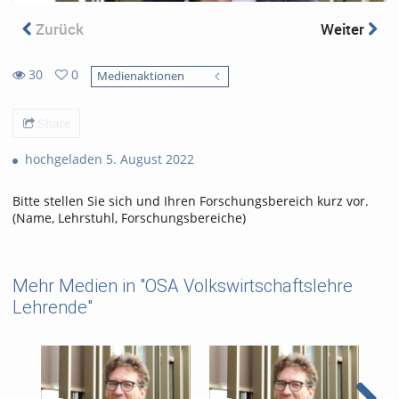
Zurück
Weiter
30
0
Medienaktionen
0
30
favorites
views
Share
hochgeladen 5. August 2022
Bitte stellen Sie sich und Ihren Forschungsbereich kurz vor.
(Name, Lehrstuhl, Forschungsbereiche)
Mehr Medien in "OSA Volkswirtschaftslehre
Lehrende"