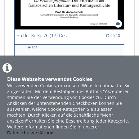
Sa-Uni SoSe 26 (13) Gelz
55:13 duration
55:13
903
903
views
Diese Webseite verwendet Cookies
LADE MEHR
Wir verwenden Cookies, um unsere Website optimal für Sie
zu gestalten. Mit dem Bestätigen des Buttons "Akzeptieren"
Featured
stimmen Sie der Verwendung von Cookies zu. Durch
Anklicken der untenstehenden Checkboxen können Sie
Beliebtheit
auswählen, welche Cookie-Kategorien Sie zulassen
möchten. Durch Klicken auf die Schaltfläche "Mehr
anzeigen" erhalten Sie eine Beschreibung jeder Kategorie.
Weitere Informationen finden Sie in unserer
Legal Info
Links
Datenschutzerklärung
.