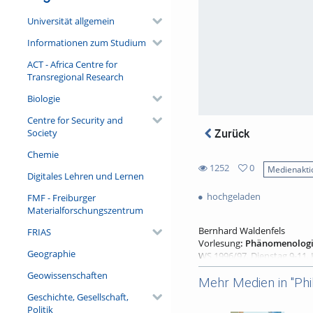
Universität allgemein
Informationen zum Studium
ACT - Africa Centre for
Transregional Research
Biologie
Centre for Security and
Zurück
Society
Chemie
1252
0
Medienakti
Digitales Lehren und Lernen
0
1252
favorites
hochgeladen
FMF - Freiburger
views
Materialforschungszentrum
Bernhard Waldenfels
FRIAS
Vorlesung
: Phänomenologie
Geographie
WS 1996/97, Dienstag 9-11,
Geowissenschaften
Vorlesung:
Phänomenologie 
Mehr Medien in "Phi
Geschichte, Gesellschaft,
I. Das Rätsel des Leibes
Politik