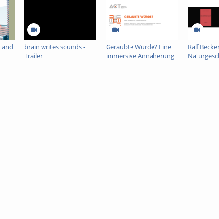
d Sprachformen
körper
 das Beispiel des Phantomglieds
rer Art‘; ‚mein Leib‘
mbiguität; Selbstbezug, Selbstentzug und Fremdbezug
ce and
brain writes sounds -
Geraubte Würde? Eine
Ralf Becker
Trailer
immersive Annäherung
Naturgesch
ehmen
e -
Beschreib
rnehmung; Kritik an der Konstanzannahme
Menschen
- und Strukturbildung
ewegen in der Welt
nästhesie
stände
erung und leibliche Bewegung
che Verortung
en Bewegung
ichen Bewegung
ohnheit
iristische Lerntheorien
bung von Strukturen
eiblichkeit, Situation und Welt
d Spontaneität