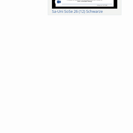
Sa-Uni SoSe 26 (12) Schwarze
Meanings of Forests: A Collaborative
Comparativ...
Als der Wald eine Zukunftsfrage
wurde. Wissen, ...