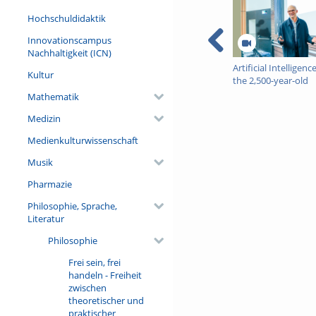
1. Alltagsvorstellungen un
Hochschuldidaktik
2. Vom Weltleib zum Natur
3. Der Leib als Körperding;
Innovationscampus
4. Der Leib als ‚Ding besonde
Nachhaltigkeit (ICN)
5. Der fungierende Leib: A
Artificial Intelligen
Kultur
the 2,500-year-old
II. Empfinden und Wahrn
project called Europ
1. Kontextualität der Wah
Mathematik
Tobias Rees
2. Wahrnehmung als Gestalt
Medizin
3. Sichempfinden und Sichb
4. Vielheit der Sinne und Sy
Medienkulturwissenschaft
5. Qualitäten,Dinge, Gegen
Musik
III. Raumzeitliche Orienti
1. Körperschema und leibli
Pharmazie
2. Zeitlichkeit der leiblich
Philosophie, Sprache,
3. Greifen und Zeigen
Literatur
4. Intentionalität der leibl
Philosophie
IV. Spontaneität und Gew
1. Rationalistische und emp
Frei sein, frei
2. Gewöhnung als Einverlei
handeln - Freiheit
3. Aktuelle und habituelle L
zwischen
4. Virtuelle Leiblichkeit un
theoretischer und
praktischer