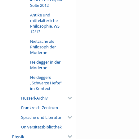
Zur allgemeinen Einführung
SoSe 2012
B. Waldenfels,
Einführung i
Antike und
Zur speziellen Einführung:
mittelalterliche
B. Waldenfels,
Der Spielraum
Philosophie. WS
Bezugstexte:
12/13
Husserl,
Ideen II
(Hua IV), be
M. Merleau-Ponty,
Die Struk
Nietzsche als
Merleau-Ponty
, Phänomeno
Philosoph der
Merleau-Ponty,
Das Sichtba
Moderne
H. Plessner,
Die Frage nach 
E. Straus,
Vom Sinn der Sinn
Heidegger in der
Moderne
Bezug zu den Humanwissen
K. Goldstein,
Der Aufbau de
Heideggers
H. Plügge,
Der Mensch und s
„Schwarze Hefte“
H. Coenen,
Diesseits von su
im Kontext
K. Meyer-Drawe,
Leiblichkeit
Husserl-Archiv
R. Behrens/ R. Galle,
Mensch
Weitere Perspektiven:
Frankreich-Zentrum
B. Waldenfels,
Antwortregist
Sprache und Literatur
Universitätsbibliothek
Physik