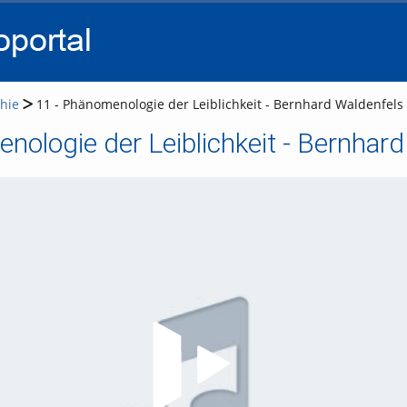
go
go
go
to
to
to
navigation
main
footer
content
hie
11 - Phänomenologie der Leiblichkeit - Bernhard Waldenfels
nologie der Leiblichkeit - Bernhar
Video abspielen