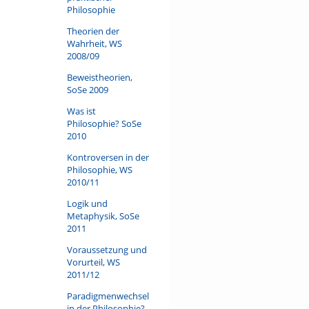
V. Der leibliche Ausdruck
Philosophie
1. Barriere zwischen Innen
Theorien der
2. Ausdruck als Realisierun
Wahrheit, WS
3. Körpersprache
2008/09
4. Ausdruckwelt und der s
Beweistheorien,
VI. Der Leib als Umschlags
SoSe 2009
1.Der Leib zwischen Kultur 
2.Der Leib als Eigenleib
Was ist
Philosophie? SoSe
VII. Eigenleib und Fremdle
2010
1. Selbstbezug vor dem Fr
2. Zwischenleiblichkeit: Ve
Kontroversen in der
3. Generativität
Philosophie, WS
4. Erotisch-sexuelles Begeh
2010/11
5.Polymorphismus des Ges
Logik und
Metaphysik, SoSe
VIII. Leibliches Responsor
2011
1. Von der Intentionalität z
2. Spiegel und Echo
Voraussetzung und
3. Gesundheit und Krankhei
Vorurteil, WS
4. Ethos der Sinne
2011/12
Paradigmenwechsel
Literatur
in der Philosophie?