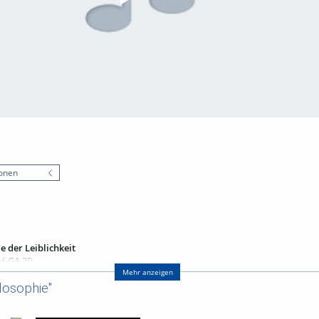
onen
 der Leiblichkeit
 H-GA 20
Mehr anzeigen
der Leiblichkeit
losophie"