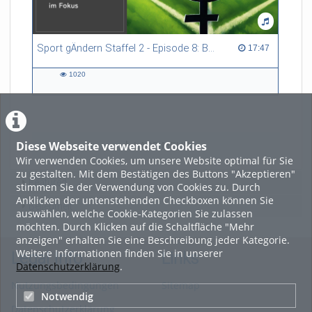
Sport gÄndern Staffel 2 - Episode 8: Balance im Spitzensport: Stressbewältigung und Wettkampfangst im Fokus
17:47 duration
17:47
1020
1020
views
Diese Webseite verwendet Cookies
LADE MEHR
Wir verwenden Cookies, um unsere Website optimal für Sie
zu gestalten. Mit dem Bestätigen des Buttons "Akzeptieren"
Featured
stimmen Sie der Verwendung von Cookies zu. Durch
Anklicken der untenstehenden Checkboxen können Sie
Beliebtheit
auswählen, welche Cookie-Kategorien Sie zulassen
möchten. Durch Klicken auf die Schaltfläche "Mehr
anzeigen" erhalten Sie eine Beschreibung jeder Kategorie.
Weitere Informationen finden Sie in unserer
Legal Info
Links
Datenschutzerklärung
.
Nutzungsbedingungen
Sitemap
Notwendig
Datenschutzerklärung