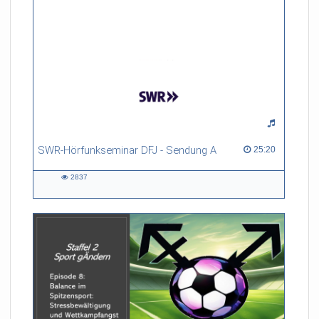
SWR-Hörfunkseminar DFJ - Sendung A
25:20 duration
25:20
2837
2837
views