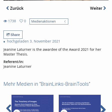
Zurück
Weiter
1738
0
Medienaktionen
0
1738
favorites
views
Share
hochgeladen 3. November 2021
Jeanine Laturner is the awardee of the Award 2021 for her
Master Thesis.
Referent/in:
Jeanine Laturner
Mehr Medien in "BrainLinks-BrainTools"