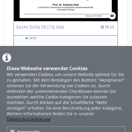
Sa-Uni SoSe 26 (13) Gelz
55:13 duration
55:13
1073
1073
views
Diese Webseite verwendet Cookies
LADE MEHR
Wir verwenden Cookies, um unsere Website optimal für Sie
zu gestalten. Mit dem Bestätigen des Buttons "Akzeptieren"
Featured
stimmen Sie der Verwendung von Cookies zu. Durch
Anklicken der untenstehenden Checkboxen können Sie
Beliebtheit
auswählen, welche Cookie-Kategorien Sie zulassen
möchten. Durch Klicken auf die Schaltfläche "Mehr
anzeigen" erhalten Sie eine Beschreibung jeder Kategorie.
Weitere Informationen finden Sie in unserer
Legal Info
Links
Datenschutzerklärung
.
Nutzungsbedingungen
Sitemap
Notwendig