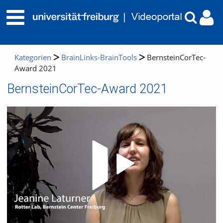
Kategorien
BrainLinks-BrainTools
BernsteinCorTec-
Award 2021
BernsteinCorTec-Award 2021
Video