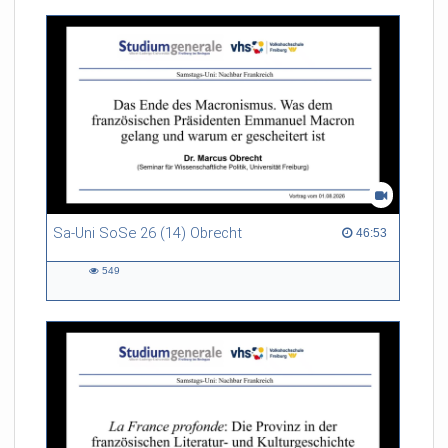
Sa-Uni SoSe 26 (14) Obrecht
46:53 duration
46:53
549
549
views