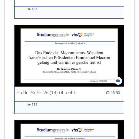
101
101
views
Sa-Uni SoSe 26 (14) Obrecht
46:53 duration
46:53
133
133
views