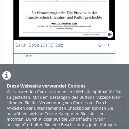
Sa-Uni SoSe 26 (13) Gelz
55:13 duration
55:13
910
910
views
Diese Webseite verwendet Cookies
LADE MEHR
Wir verwenden Cookies, um unsere Website optimal für Sie
zu gestalten. Mit dem Bestätigen des Buttons "Akzeptieren"
Featured
stimmen Sie der Verwendung von Cookies zu. Durch
Anklicken der untenstehenden Checkboxen können Sie
Beliebtheit
auswählen, welche Cookie-Kategorien Sie zulassen
möchten. Durch Klicken auf die Schaltfläche "Mehr
anzeigen" erhalten Sie eine Beschreibung jeder Kategorie.