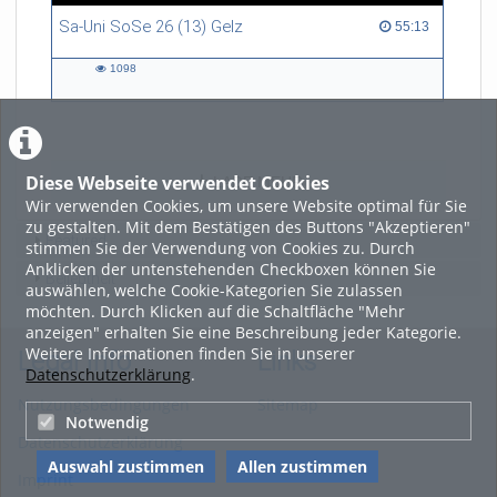
Sa-Uni SoSe 26 (13) Gelz
55:13 duration
55:13
1098
1098
views
Diese Webseite verwendet Cookies
LADE MEHR
Wir verwenden Cookies, um unsere Website optimal für Sie
zu gestalten. Mit dem Bestätigen des Buttons "Akzeptieren"
Featured
stimmen Sie der Verwendung von Cookies zu. Durch
Anklicken der untenstehenden Checkboxen können Sie
Beliebtheit
auswählen, welche Cookie-Kategorien Sie zulassen
möchten. Durch Klicken auf die Schaltfläche "Mehr
anzeigen" erhalten Sie eine Beschreibung jeder Kategorie.
Weitere Informationen finden Sie in unserer
Legal Info
Links
Datenschutzerklärung
.
Nutzungsbedingungen
Sitemap
Notwendig
Datenschutzerklärung
Auswahl zustimmen
Allen zustimmen
Imprint