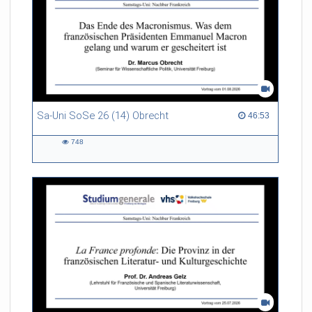
Sa-Uni SoSe 26 (14) Obrecht
46:53 duration
46:53
748
748
views