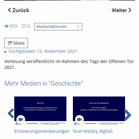
Zurück
Weiter
972
0
Medienaktionen
0
972
favorites
views
Share
hochgeladen 15. November 2021
Vorlesung veröffentlicht im Rahmen des Tags der Offenen Tür
2021.
Mehr Medien in "Geschichte"
Erinnerungsmarkierungen
Oral History digital:
Mul
in deutschen und
bewährte Traditionen
Str