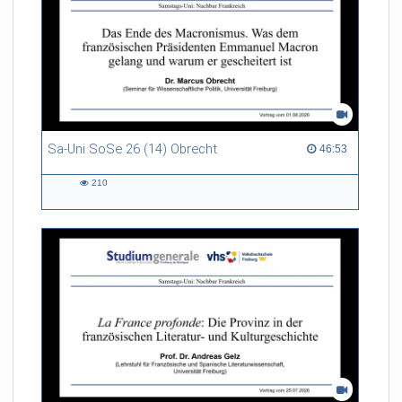
Sa-Uni SoSe 26 (14) Obrecht
46:53 duration
46:53
210
210
views