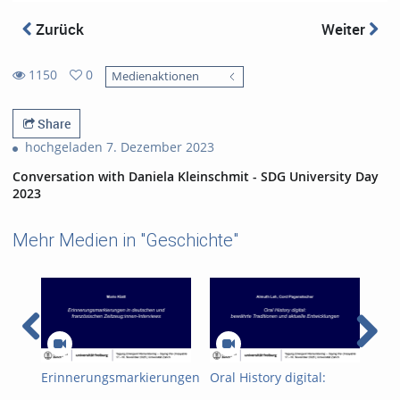
Zurück
Weiter
1150
0
Medienaktionen
0
1150
favorites
views
Share
hochgeladen 7. Dezember 2023
Conversation with Daniela Kleinschmit - SDG University Day
2023
Mehr Medien in "Geschichte"
Erinnerungsmarkierungen
Oral History digital:
Mul
in deutschen und
bewährte Traditionen
Str