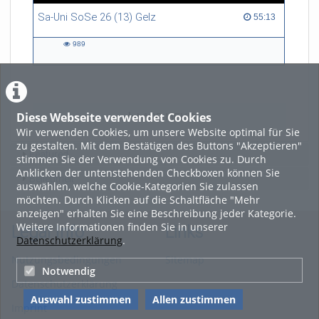
Sa-Uni SoSe 26 (13) Gelz
55:13 duration
55:13
989
989
views
Diese Webseite verwendet Cookies
LADE MEHR
Wir verwenden Cookies, um unsere Website optimal für Sie
zu gestalten. Mit dem Bestätigen des Buttons "Akzeptieren"
Featured
stimmen Sie der Verwendung von Cookies zu. Durch
Anklicken der untenstehenden Checkboxen können Sie
Beliebtheit
auswählen, welche Cookie-Kategorien Sie zulassen
möchten. Durch Klicken auf die Schaltfläche "Mehr
anzeigen" erhalten Sie eine Beschreibung jeder Kategorie.
Weitere Informationen finden Sie in unserer
Legal Info
Links
Datenschutzerklärung
.
Nutzungsbedingungen
Sitemap
Notwendig
Datenschutzerklärung
Auswahl zustimmen
Allen zustimmen
Imprint