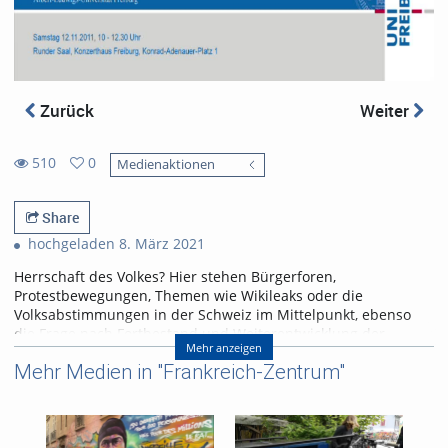
Zurück
Weiter
510
0
Medienaktionen
0
510
favorites
views
Share
hochgeladen 8. März 2021
Herrschaft des Volkes? Hier stehen Bürgerforen,
Protestbewegungen, Themen wie Wikileaks oder die
Volksabstimmungen in der Schweiz im Mittelpunkt, ebenso
die Frage nach Fortbestand und Weiterentwicklung der
Mehr anzeigen
Demokratie. Kann das Schweizer Modell der direkten
Mehr Medien in "Frankreich-Zentrum"
Demokratie ein Vorbild für Europa sein? Nähern sich die
deutsche und die französische Protestkultur einander an oder
gibt es weiterhin grundlegende Unterschiede zwischen den
beiden Gesellschaften? Hat der Protest bloße Ventilfunktion
oder findet eine grundlegende Verschiebung der