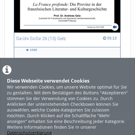
Sa-Uni SoSe 26 (13) Gelz
55:13 duration
55:13
1098
1098
views
Diese Webseite verwendet Cookies
LADE MEHR
Wir verwenden Cookies, um unsere Website optimal für Sie
zu gestalten. Mit dem Bestätigen des Buttons "Akzeptieren"
Featured
stimmen Sie der Verwendung von Cookies zu. Durch
Anklicken der untenstehenden Checkboxen können Sie
Beliebtheit
auswählen, welche Cookie-Kategorien Sie zulassen
möchten. Durch Klicken auf die Schaltfläche "Mehr
anzeigen" erhalten Sie eine Beschreibung jeder Kategorie.
Weitere Informationen finden Sie in unserer
Legal Info
Links
Datenschutzerklärung
.