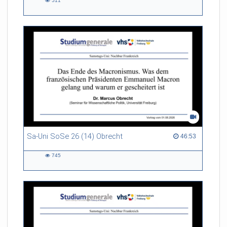
511
511
views
Sa-Uni SoSe 26 (14) Obrecht
46:53 duration
46:53
745
745
views