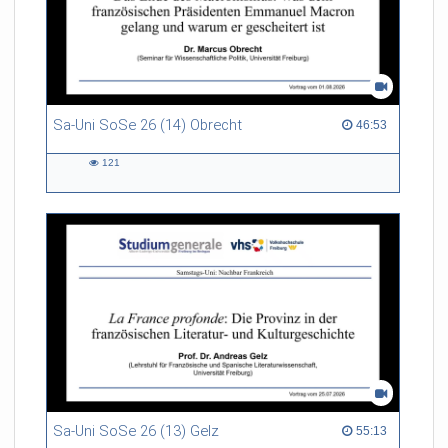
Sa-Uni SoSe 26 (14) Obrecht
46:53 duration
46:53
121
121
views
Sa-Uni SoSe 26 (13) Gelz
55:13 duration
55:13