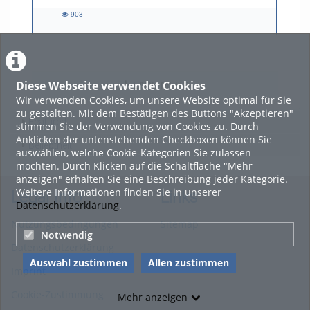
903
903
views
Diese Webseite verwendet Cookies
LADE MEHR
Wir verwenden Cookies, um unsere Website optimal für Sie
zu gestalten. Mit dem Bestätigen des Buttons "Akzeptieren"
Featured
stimmen Sie der Verwendung von Cookies zu. Durch
Anklicken der untenstehenden Checkboxen können Sie
Beliebtheit
auswählen, welche Cookie-Kategorien Sie zulassen
möchten. Durch Klicken auf die Schaltfläche "Mehr
anzeigen" erhalten Sie eine Beschreibung jeder Kategorie.
Weitere Informationen finden Sie in unserer
Legal Info
Links
Datenschutzerklärung
.
Nutzungsbedingungen
Sitemap
Notwendig
Datenschutzerklärung
Auswahl zustimmen
Allen zustimmen
Imprint
Cookie-Zustimmung
Mehr anzeigen