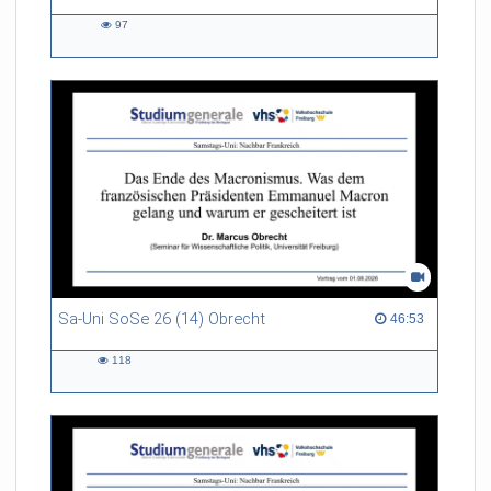
Geschichte, Albert-Ludwigs Universität
97
97
views
Sa-Uni SoSe 26 (14) Obrecht
46:53 duration
46:53
118
118
views