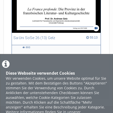
Sa-Uni SoSe 26 (13) Gelz
55:13 duration
55:13
893
893
views
Diese Webseite verwendet Cookies
LADE MEHR
Wir verwenden Cookies, um unsere Website optimal für Sie
zu gestalten. Mit dem Bestätigen des Buttons "Akzeptieren"
Featured
stimmen Sie der Verwendung von Cookies zu. Durch
Anklicken der untenstehenden Checkboxen können Sie
Beliebtheit
auswählen, welche Cookie-Kategorien Sie zulassen
möchten. Durch Klicken auf die Schaltfläche "Mehr
anzeigen" erhalten Sie eine Beschreibung jeder Kategorie.
Weitere Informationen finden Sie in unserer