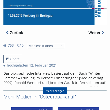
Zurück
Weiter
753
0
Medienaktionen
0
753
favorites
views
Share
hochgeladen 12. Februar 2021
Das biographische Interview basiert auf dem Buch "Winter im
Sommer – Frühling im Herbst: Erinnerungen" [Siedler Verlag
2009]. Ronald Wendorf und Joachim Gauck trafen sich um auf
ein bewegtes Leben zurück zu schauen - von einem Ort den
Mehr anzeigen
Joachim Gauck 'Siehdichum' nannte. Von diesem schauen Sie
Mehr Medien in "Osteuropakanal"
über die Mecklenburger Wege, Länder und Seen hinaus auf
eine deutsche Geschichte der Niederlagen und erlösenden
Revolution.