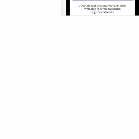
Sa-Uni SoSe 26 (12) Schwarze
Meanings of Forests: A Collaborative
Comparativ...