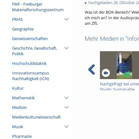
favorites
hochgeladen 28. Oktober 2
views
FMF - Freiburger
Materialforschungszentrum
Was ist der BOK-Bereich? Wel
ich mich an? In der Audioprä
FRIAS
am ZfS.
Geographie
Mehr Medien in "Info
Geowissenschaften
Geschichte, Gesellschaft,
Politik
Hochschuldidaktik
Innovationscampus
Nachhaltigkeit (ICN)
Nachgefragt bei uns
Kultur
Studis: Sustainable
Systems Engineering
Mathematik
Medizin
Medienkulturwissenschaft
Musik
Pharmazie