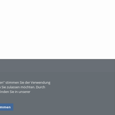
Als der Wald eine Zukunftsfrage wurde.
Wissen, ...
When Particle Physics Gets Hot: A
Journey Throu...
eren" stimmen Sie der Verwendung
 Sie zulassen möchten. Durch
inden Sie in unserer
Sperber
timmen