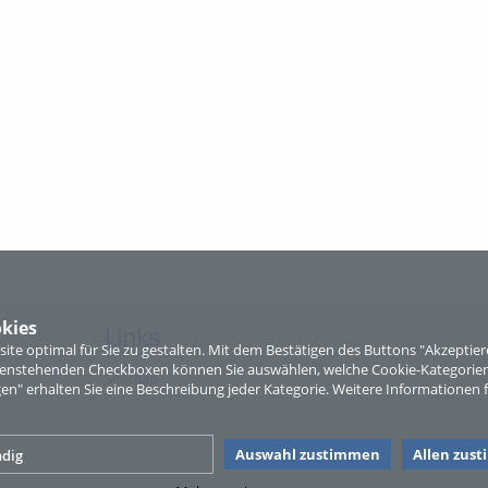
kies
Links
te optimal für Sie zu gestalten. Mit dem Bestätigen des Buttons "Akzepti
ntenstehenden Checkboxen können Sie auswählen, welche Cookie-Kategorien
Sitemap
gen" erhalten Sie eine Beschreibung jeder Kategorie. Weitere Informationen f
Auswahl zustimmen
Allen zus
dig