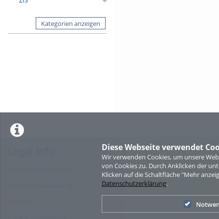
Kategorien anzeigen
Diese Webseite verwendet Coo
Legal Info
Wir verwenden Cookies, um unsere Websi
von Cookies zu. Durch Anklicken der u
Nutzungsbedingungen
Klicken auf die Schaltfläche "Mehr anzei
Datenschutzerklärung
.
Datenschutzerklärung
Imprint
Notwen
Cookie-Zustimmung