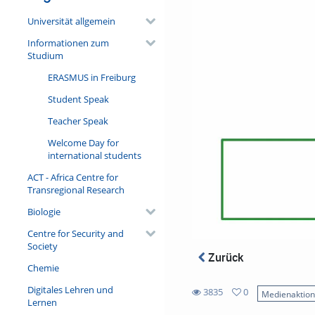
Universität allgemein
Informationen zum
Studium
ERASMUS in Freiburg
Student Speak
Teacher Speak
Welcome Day for
international students
ACT - Africa Centre for
Transregional Research
Biologie
Centre for Security and
Society
Zurück
Chemie
Digitales Lehren und
3835
0
Medienaktio
Lernen
0
3835