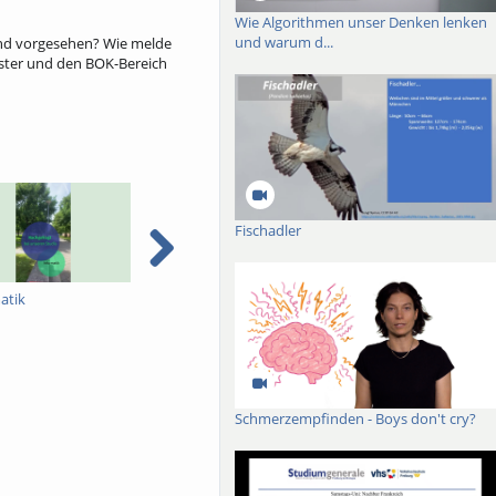
Wie Algorithmen unser Denken lenken
und warum d...
sind vorgesehen? Wie melde
ester und den BOK-Bereich
Fischadler
atik
AI music - Prof. Dr.
Presentation of the M.
Stefanie Grage
Mathematics in Data 
Technology
Schmerzempfinden - Boys don't cry?