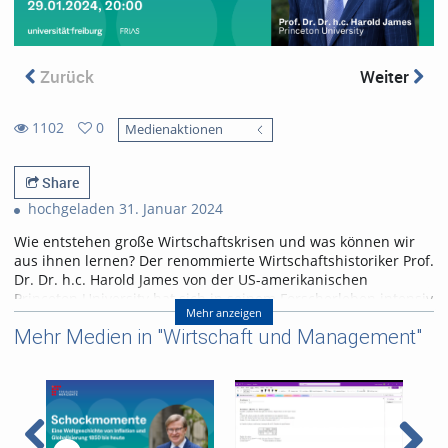
Zurück
Weiter
1102
0
Medienaktionen
0
1102
favorites
views
Share
hochgeladen 31. Januar 2024
Wie entstehen große Wirtschaftskrisen und was können wir
aus ihnen lernen? Der renommierte Wirtschaftshistoriker Prof.
Dr. Dr. h.c. Harold James von der US-amerikanischen
Princeton University hat sich in seinem Forscherleben intensiv
Mehr anzeigen
mit der Geschichte der Globalisierung befasst.
Mehr Medien in "Wirtschaft und Management"
In seinem Buch „Schockmomente“ (Englischer Originaltitel
"Seven Crashes") nimmt James die großen Wirtschaftskrisen
seit dem 19. Jahrhundert unter die Lupe und analysiert, was
wir aus diesen für die Zukunft lernen können.
Am 29. Januar 2024 war Harold James im Rahmen der FRIAS