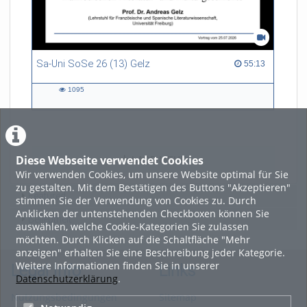
Sa-Uni SoSe 26 (13) Gelz
55:13 duration
55:13
1095
1095
views
Diese Webseite verwendet Cookies
LADE MEHR
Wir verwenden Cookies, um unsere Website optimal für Sie
zu gestalten. Mit dem Bestätigen des Buttons "Akzeptieren"
Featured
stimmen Sie der Verwendung von Cookies zu. Durch
Anklicken der untenstehenden Checkboxen können Sie
Beliebtheit
auswählen, welche Cookie-Kategorien Sie zulassen
möchten. Durch Klicken auf die Schaltfläche "Mehr
anzeigen" erhalten Sie eine Beschreibung jeder Kategorie.
Weitere Informationen finden Sie in unserer
Legal Info
Links
Datenschutzerklärung
.
Nutzungsbedingungen
Sitemap