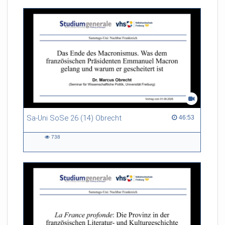
und beschäftigt sich
insbesondere mit der
Geschichte der Globalisierung
seit dem 19. Jahrhundert.
Sa-Uni SoSe 26 (14) Obrecht
46:53 duration
46:53
738
738
views