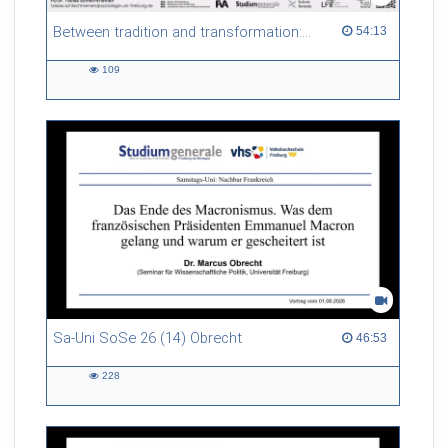
Between tradition and transformation: how owners, advisers and institutions co-create knowledge for resilient forests in Europe
54:13 duration
54:13
109
109
views
Sa-Uni SoSe 26 (14) Obrecht
46:53 duration
46:53
228
228
views