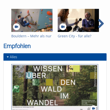
Bouldern – Mehr als nur
Green City - für alle?
The
ein Trend
Wahlkampfthema Nr. 1:
Kan
Empfohlen
Wohnungslosigkeit
Wah
Alles