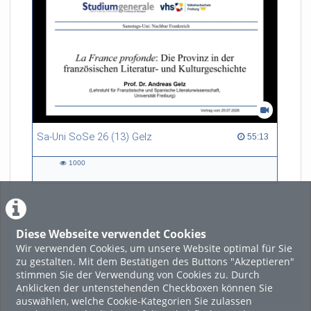
Sa-Uni SoSe 26 (13) Gelz
55:13 duration
55:13
1000
1000
views
Diese Webseite verwendet Cookies
LADE MEHR
Wir verwenden Cookies, um unsere Website optimal für Sie
zu gestalten. Mit dem Bestätigen des Buttons "Akzeptieren"
Featured
stimmen Sie der Verwendung von Cookies zu. Durch
Anklicken der untenstehenden Checkboxen können Sie
Beliebtheit
auswählen, welche Cookie-Kategorien Sie zulassen