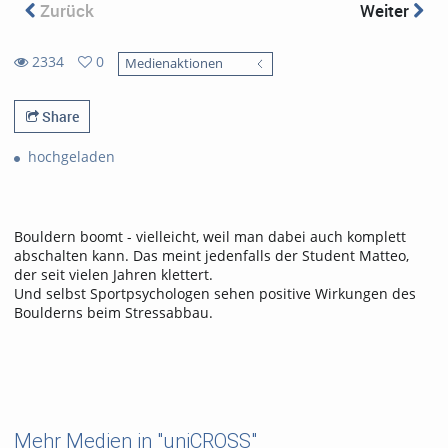
Zurück
Weiter
2334
0
Medienaktionen
2334
0
views
favorites
Share
hochgeladen
Bouldern boomt - vielleicht, weil man dabei auch komplett
abschalten kann. Das meint jedenfalls der Student Matteo,
der seit vielen Jahren klettert.
Und selbst Sportpsychologen sehen positive Wirkungen des
Boulderns beim Stressabbau.
Mehr Medien in "uniCROSS"