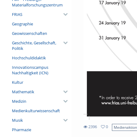
Materialforschungszentrum
FRIAS
Geographie
Geowissenschaften
Geschichte, Gesellschaft,
Politik
Hochschuldidaktik
Innovationscampus
Nachhaltigkeit (ICN)
Kultur
Mathematik
Medizin
Medienkulturwissenschaft
Musik
2396
0
Medienaktio
Pharmazie
0
2396