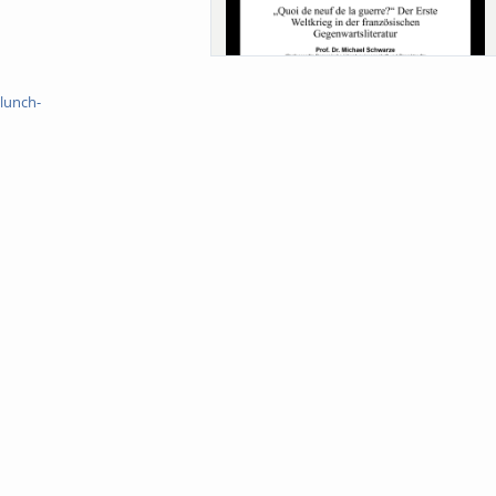
Sa-Uni SoSe 26 (12) Schwarze
lunch-
Meanings of Forests: A Collaborative
Comparativ...
Als der Wald eine Zukunftsfrage wurde.