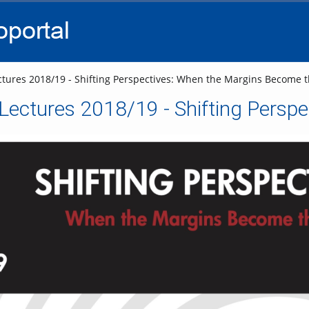
go
go
go
to
to
to
navigation
main
footer
content
tures 2018/19 - Shifting Perspectives: When the Margins Become t