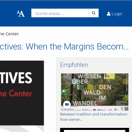
Suche etwas ...
Login
he Center
FRIAS Lunch Lectures 2018/19 - Shifting Perspectives: When the Margins Become the Center
Empfohlen
Between tradition and transformation:
how owner...