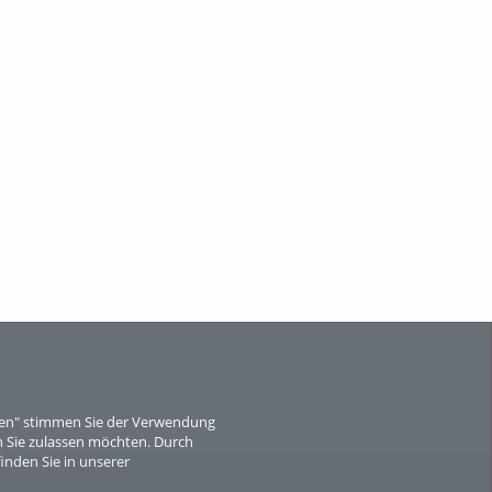
Wissen, ...
When Particle Physics Gets Hot: A
Journey Throu...
Sperber
eren" stimmen Sie der Verwendung
 Sie zulassen möchten. Durch
inden Sie in unserer