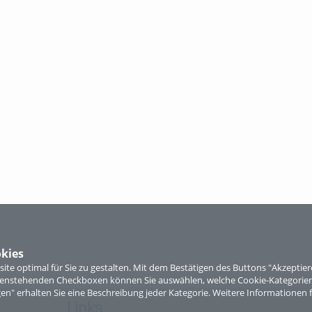
kies
te optimal für Sie zu gestalten. Mit dem Bestätigen des Buttons "Akzepti
ntenstehenden Checkboxen können Sie auswählen, welche Cookie-Kategorien
gen" erhalten Sie eine Beschreibung jeder Kategorie. Weitere Informationen f
Links