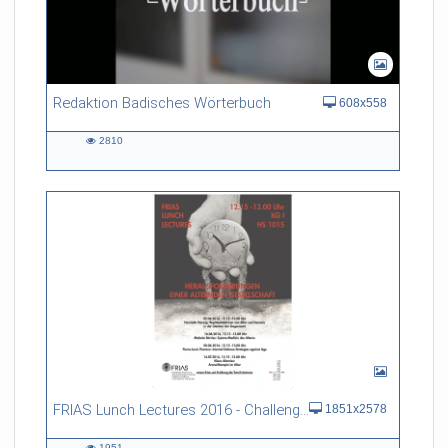
Redaktion Badisches Wörterbuch
608x558
2810
2810
views
FRIAS Lunch Lectures 2016 - Challenges of an Ageing Society
1851x2578
1951