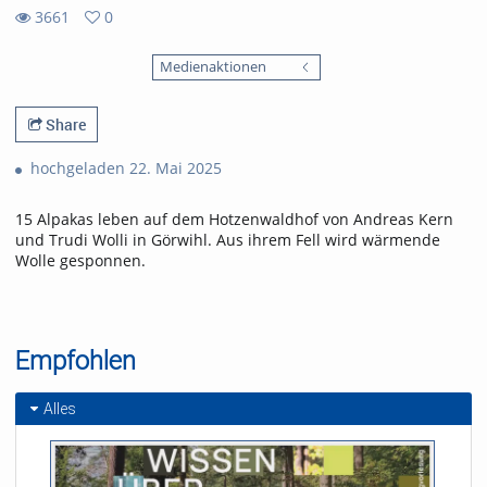
3661
0
0
3661
favorites
Medienaktionen
views
Share
hochgeladen 22. Mai 2025
15 Alpakas leben auf dem Hotzenwaldhof von Andreas Kern
und Trudi Wolli in Görwihl. Aus ihrem Fell wird wärmende
Wolle gesponnen.
Empfohlen
Alles