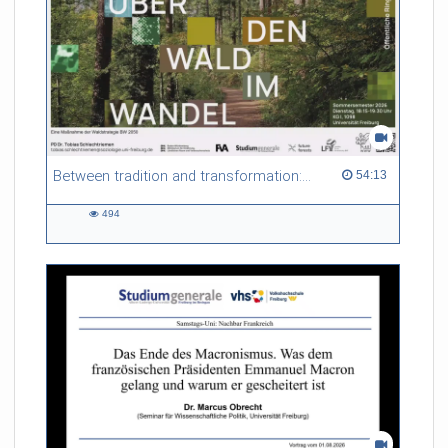
Between tradition and transformation: how owners, advisers and institutions co-create knowledge for resilient forests in Europe
54:13 duration
54:13
494
494
views