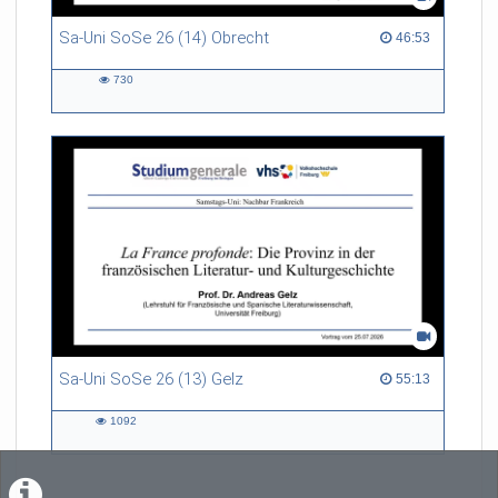
Sa-Uni SoSe 26 (14) Obrecht
46:53 duration
46:53
730
730
views
Sa-Uni SoSe 26 (13) Gelz
55:13 duration
55:13
1092
1092
views