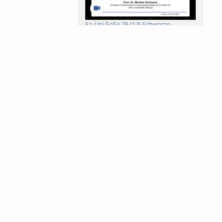
Sa-Uni SoSe 26 (12) Schwarze
Meanings of Forests: A Collaborative
Comparativ...
Als der Wald eine Zukunftsfrage
wurde. Wissen, ...