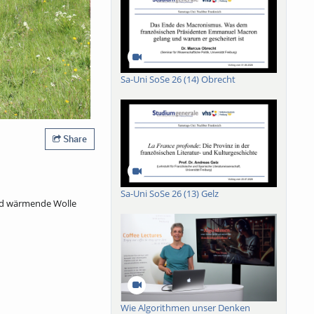
Sa-Uni SoSe 26 (14) Obrecht
Share
Sa-Uni SoSe 26 (13) Gelz
ird wärmende Wolle
Wie Algorithmen unser Denken