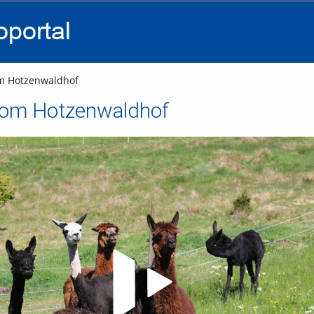
go
go
go
to
to
to
navigation
main
footer
content
m Hotzenwaldhof
vom Hotzenwaldhof
Video abspielen