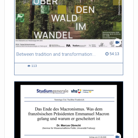
Between tradition and transformation: how owners, advisers and institutions co-create knowledge for resilient forests in Europe
54:13 duration
54:13
113
113
views