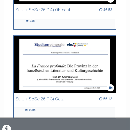
Sa-Uni SoSe 26 (14) Obrecht
46:53 duration
46:53
245
245
views
Sa-Uni SoSe 26 (13) Gelz
55:13 duration
55:13
1005
1005
views