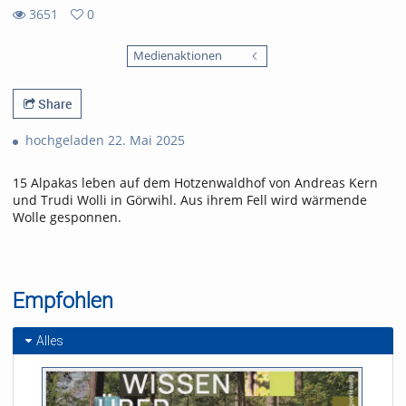
3651
0
0
3651
favorites
Medienaktionen
views
Share
hochgeladen 22. Mai 2025
15 Alpakas leben auf dem Hotzenwaldhof von Andreas Kern
und Trudi Wolli in Görwihl. Aus ihrem Fell wird wärmende
Wolle gesponnen.
Empfohlen
Alles