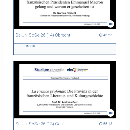
Sa-Uni SoSe 26 (14) Obrecht
46:53 duration
46:53
910
910
views
Sa-Uni SoSe 26 (13) Gelz
55:13 duration
55:13