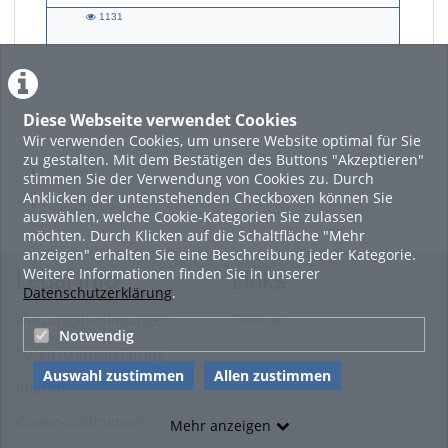
1131
1131
views
Diese Webseite verwendet Cookies
LADE MEHR
Wir verwenden Cookies, um unsere Website optimal für Sie
zu gestalten. Mit dem Bestätigen des Buttons "Akzeptieren"
Featured
stimmen Sie der Verwendung von Cookies zu. Durch
Anklicken der untenstehenden Checkboxen können Sie
Beliebtheit
auswählen, welche Cookie-Kategorien Sie zulassen
möchten. Durch Klicken auf die Schaltfläche "Mehr
anzeigen" erhalten Sie eine Beschreibung jeder Kategorie.
Weitere Informationen finden Sie in unserer
Legal Info
Links
Datenschutzerklärung
.
Nutzungsbedingungen
Sitemap
Notwendig
Datenschutzerklärung
Auswahl zustimmen
Allen zustimmen
Imprint
Cookie-Zustimmung
Mehr anzeigen