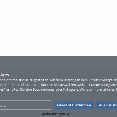
kies
Links
te optimal für Sie zu gestalten. Mit dem Bestätigen des Buttons "Akzepti
ntenstehenden Checkboxen können Sie auswählen, welche Cookie-Kategorien
Sitemap
gen" erhalten Sie eine Beschreibung jeder Kategorie. Weitere Informationen f
Auswahl zustimmen
Allen zus
dig
Mehr anzeigen