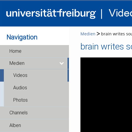
Medien
brain writes sou
Navigation
brain writes s
Home
Medien
Videos
Audios
Photos
Channels
Alben