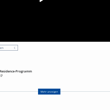
nen
in Residence-Programm
17
g
nette Pehnt (Text), Ephraim Wegner (Visualisierung und Ton) und Gabriel Pa
Mehr anzeigen
m Rahmen des
Artist in Residence
-Programms des Exzellenzclusters BrainLinks