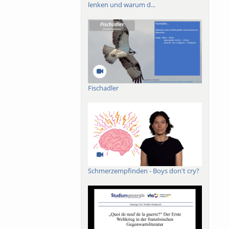
lenken und warum d...
Fischadler
n, Prof. Dr. Ulrich
as Schönau, Boris
Schmerzempfinden - Boys don't cry?