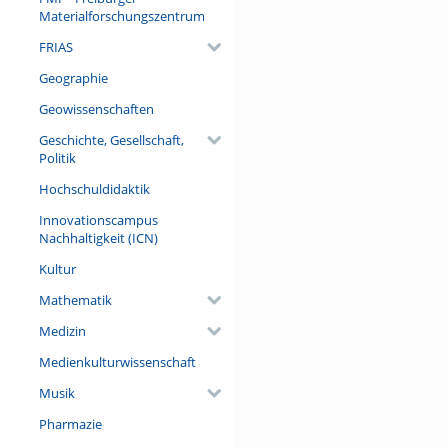
Universität Freiburg
Materialforschungszentrum
Geige: Harald Kimmig
FRIAS
Live Poetry: Annette Pehnt
Visuals und Ton: Ephraim We
Geographie
Versuchsperson: Gabriel Palla
Programmierung und Technik:
Geowissenschaften
EEG zur Verfügung gestellt du
Geschichte, Gesellschaft,
Politik
Organisation und Koordination
Wissenschaftlerinnen und Wis
Hochschuldidaktik
Egert, Prof. Dr. Stefan Rotter,
Innovationscampus
Eßmann, Daniel Kuhnert, Dom
Nachhaltigkeit (ICN)
Videoproduktion: Simon Sch
Kultur
Mathematik
Medizin
Medienkulturwissenschaft
Musik
Pharmazie