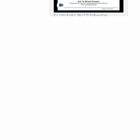
Sa-Uni SoSe 26 (12) Schwarze
Meanings of Forests: A Collaborative
Comparativ...
Als der Wald eine Zukunftsfrage
wurde. Wissen, ...