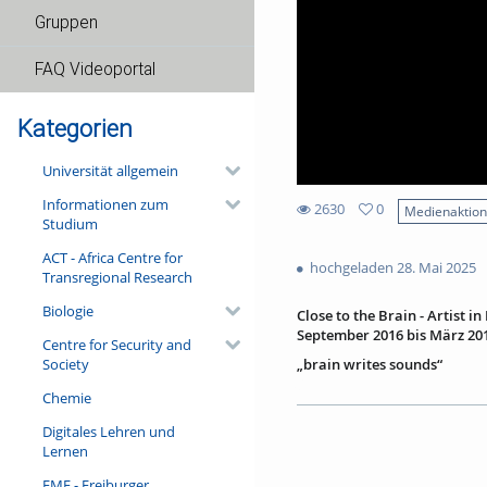
Gruppen
FAQ Videoportal
Kategorien
Universität allgemein
Informationen zum
2630
0
Medienaktio
Studium
0
2630
favorites
ACT - Africa Centre for
views
hochgeladen 28. Mai 2025
Transregional Research
Biologie
Close to the Brain - Artist 
September 2016 bis März 20
Centre for Security and
Society
„brain writes sounds“
07.03.2017 im E-Werk Freibur
Chemie
mit Harald Kimmig (Geige), An
(Versuchsperson)
Digitales Lehren und
Lernen
Abspann:
Die Performance entstand i
FMF - Freiburger