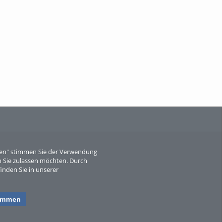
When Particle Physics Gets Hot: A
Journey Throu...
Sperber
eren" stimmen Sie der Verwendung
 Sie zulassen möchten. Durch
inden Sie in unserer
timmen