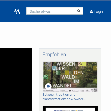
Suche etwas ...
Login
Empfohlen
Between tradition and
transformation: how owner...