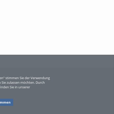
When Particle Physics Gets Hot: A
Journey Throu...
Sperber
eren" stimmen Sie der Verwendung
 Sie zulassen möchten. Durch
inden Sie in unserer
timmen