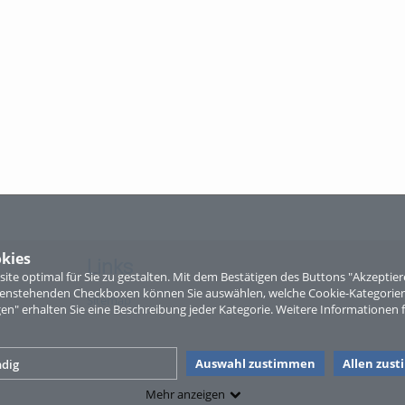
kies
Links
te optimal für Sie zu gestalten. Mit dem Bestätigen des Buttons "Akzepti
ntenstehenden Checkboxen können Sie auswählen, welche Cookie-Kategorien
Sitemap
gen" erhalten Sie eine Beschreibung jeder Kategorie. Weitere Informationen f
Auswahl zustimmen
Allen zus
dig
Mehr anzeigen