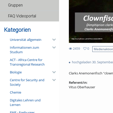
Gruppen
FAQ Videoportal
Kategorien
Universität allgemein
Informationen zum
2459
0
Medienaktio
Studium
0
2459
favorites
ACT - Africa Centre for
views
hochgeladen 30. Septembe
Transregional Research
Biologie
Clarks Anemonenfisch "clown
Centre for Security and
Referent/in:
Society
Vitus Oberhauser
Chemie
Digitales Lehren und
Lernen
FMF - Freiburger