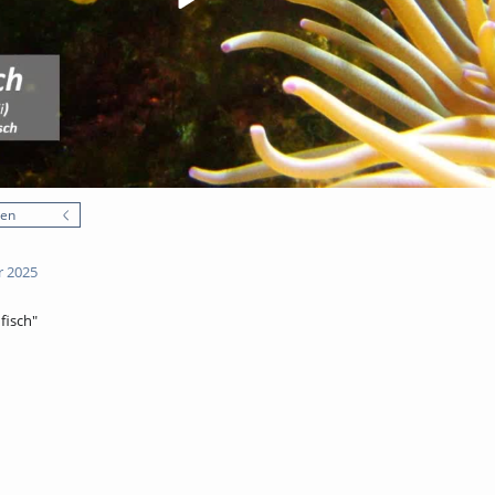
nen
r 2025
fisch"