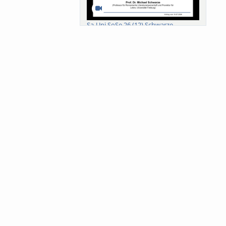
Sa-Uni SoSe 26 (12) Schwarze
Meanings of Forests: A Collaborative
Comparativ...
Als der Wald eine Zukunftsfrage
wurde. Wissen, ...