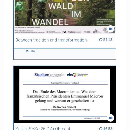
Between tradition and transformation: how owners, advisers and institutions co-create knowledge for resilient forests in Europe
54:13 duration
54:13
284
284
views
Sa-Uni SoSe 26 (14) Obrecht
46:53 duration
46:53