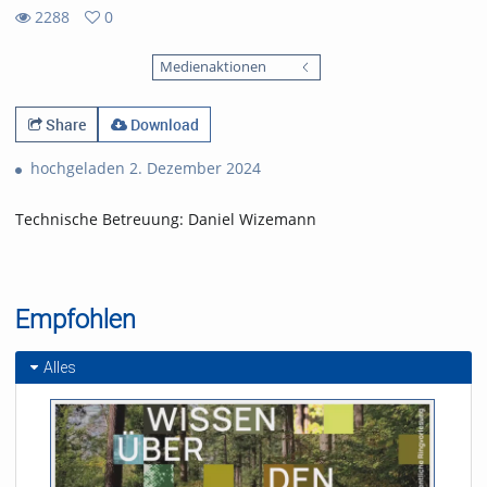
2288
0
0
2288
favorites
Medienaktionen
views
Share
Download
hochgeladen 2. Dezember 2024
Technische Betreuung: Daniel Wizemann
Empfohlen
Alles