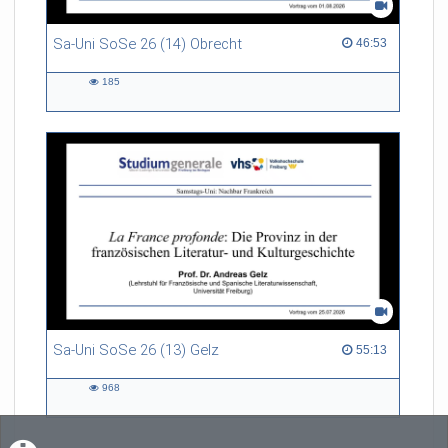
2023).
Sa-Uni SoSe 26 (14) Obrecht
46:53 duration
46:53
185
185
views
Sa-Uni SoSe 26 (13) Gelz
55:13 duration
55:13
968
968
views