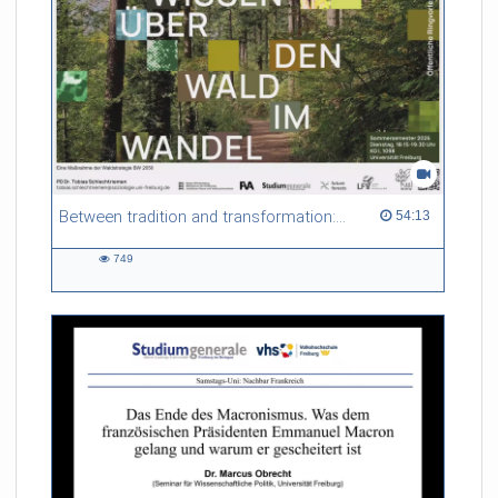
Between tradition and transformation: how owners, advisers and institutions co-create knowledge for resilient forests in Europe
54:13 duration
54:13
749
749
views