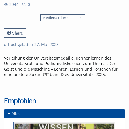
2944
0
0
2944
favorites
Medienaktionen
views
Share
hochgeladen 27. Mai 2025
Verleihung der Universitätsmedaille, Kennenlernen des
Universitätsrats und Podiumsdiskussion zum Thema „Der
Geist und die Maschine – Lehren, Lernen und Forschen für
eine unstete Zukunft?!“ beim Dies Universitatis 2025.
Empfohlen
Alles