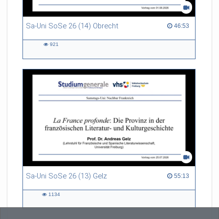
Sa-Uni SoSe 26 (14) Obrecht
46:53 duration
46:53
921
921
views
Sa-Uni SoSe 26 (13) Gelz
55:13 duration
55:13
1134
1134
views