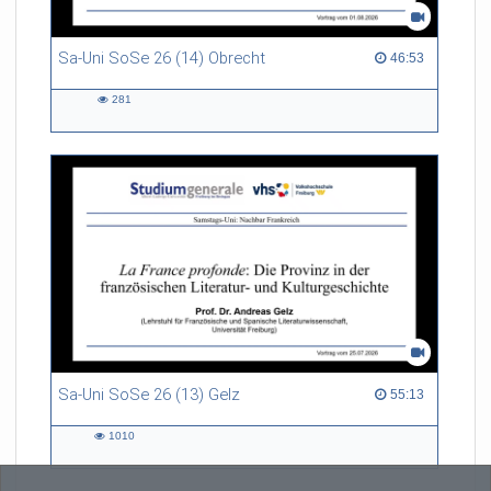
Sa-Uni SoSe 26 (14) Obrecht
46:53 duration
46:53
281
281
views
Sa-Uni SoSe 26 (13) Gelz
55:13 duration
55:13
1010
1010
views