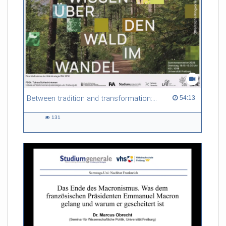
Between tradition and transformation: how owners, advisers and institutions co-create knowledge for resilient forests in Europe
54:13 duration
54:13
131
131
views