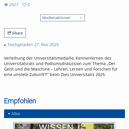
2927
0
0
2927
favorites
Medienaktionen
views
Share
hochgeladen 27. Mai 2025
Verleihung der Universitätsmedaille, Kennenlernen des
Universitätsrats und Podiumsdiskussion zum Thema „Der
Geist und die Maschine – Lehren, Lernen und Forschen für
eine unstete Zukunft?!“ beim Dies Universitatis 2025.
Empfohlen
Alles