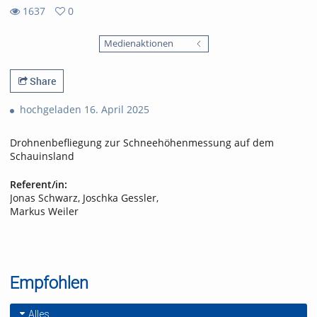
1637
0
0
1637
favorites
Medienaktionen
views
Share
hochgeladen 16. April 2025
Drohnenbefliegung zur Schneehöhenmessung auf dem
Schauinsland
Referent/in:
Jonas Schwarz, Joschka Gessler,
Markus Weiler
Empfohlen
Alles