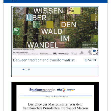
Between tradition and transformation: how owners, advisers and institutions co-create knowledge for resilient forests in Europe
54:13 duration
54:13
109
109
views