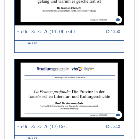
Sa-Uni SoSe 26 (14) Obrecht
46:53 duration
46:53
228
228
views
Sa-Uni SoSe 26 (13) Gelz
55:13 duration
55:13
999