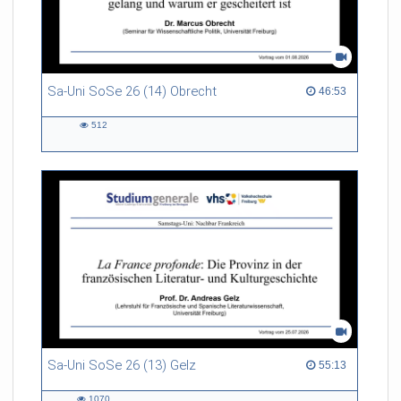
Sa-Uni SoSe 26 (14) Obrecht
46:53 duration
46:53
512
512
views
Sa-Uni SoSe 26 (13) Gelz
55:13 duration
55:13
1070