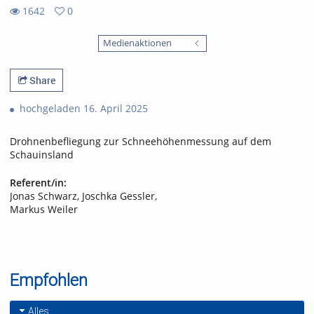
1642
0
0
1642
favorites
Medienaktionen
views
Share
hochgeladen 16. April 2025
Drohnenbefliegung zur Schneehöhenmessung auf dem
Schauinsland
Referent/in:
Jonas Schwarz, Joschka Gessler,
Markus Weiler
Empfohlen
Alles