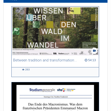
Between tradition and transformation: how owners, advisers and institutions co-create knowledge for resilient forests in Europe
54:13 duration
54:13
263
263
views